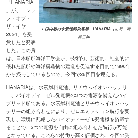
「HANARIA
」が、「シッ
プ・オブ・
ザ・イヤー
▲国内初の水素燃料旅客船 HANARIA
（出所：商
2024」を受
船三井）
賞したと発表
した。この賞
は、日本船舶海洋工学会が、技術的、芸術的、社会的に
優れた船舶や海洋構造物の建造を促進する目的で1990年
から授与しているもので、今回で35回目を迎える。
HANARIAは、水素燃料電池、リチウムイオンバッテリ
ー、バイオディーゼル発電機の3つの電源を備えたハイ
ブリッド船である。水素燃料電池とリチウムイオンバッ
テリーの組み合わせにより、ゼロエミッション航行を実
現し、環境に配慮したバイオディーゼル発電機を搭載す
ることで、3つの電源を自由に組み合わせた航行が可能
となっている。これらの特徴が高く評価され、今回の受