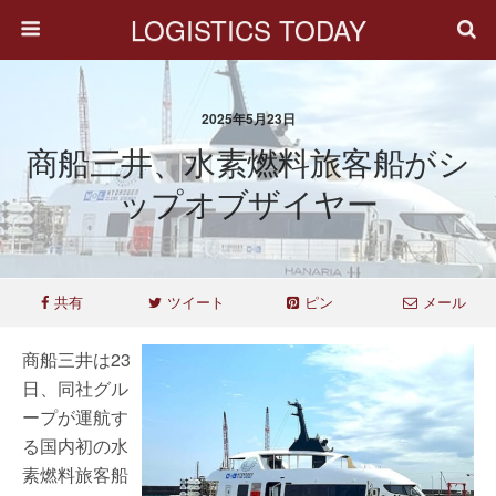
LOGISTICS TODAY
2025年5月23日
商船三井、水素燃料旅客船がシ
ップオブザイヤー
共有
ツイート
ピン
メール
商船三井は23
日、同社グル
ープが運航す
る国内初の水
素燃料旅客船