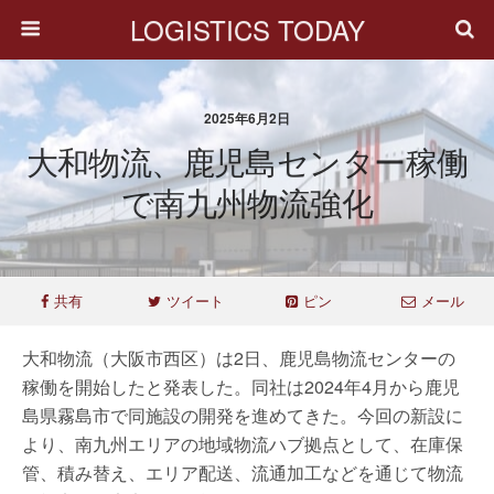
LOGISTICS TODAY
2025年6月2日
大和物流、鹿児島センター稼働
で南九州物流強化
共有
ツイート
ピン
メール
大和物流（大阪市西区）は2日、鹿児島物流センターの
稼働を開始したと発表した。同社は2024年4月から鹿児
島県霧島市で同施設の開発を進めてきた。今回の新設に
より、南九州エリアの地域物流ハブ拠点として、在庫保
管、積み替え、エリア配送、流通加工などを通じて物流