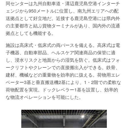
同センターは九州自動車道・溝辺鹿児島空港インターチ
ェンジから950メートルに位置し、南九州エリアへの配
送拠点として好立地だ。近接する鹿児島空港には県内外
の主要都市と結ぶ貨物ターミナルがあり、国内外の流通
拠点としても機能する。
施設は高床式・低床式の両バースを備える。高床式は電
子機器、自動車部品、ヘルスケア関連商品の保管に適
し、浸水リスクと地面からの湿気を防ぐ。低床式はフォ
ークリフトやクレーンでの直接搬出入ができる。鉄骨、
建材、機械などの重量物を効率的に扱える。荷物用エレ
ベーター3基と垂直搬送機2基により、1・2階での柔軟な
荷物配置を実現。ドックレベラー1基を設置し、効率的
な物流オペレーションを可能にした。