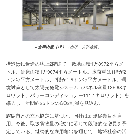
▲倉庫内観（1F）
（出所：大和物流）
構造は鉄骨造の地上2階建て。敷地面積1万8972平方メー
トル、延床面積1万9074平方メートル。床荷重は1階が2
トン毎平方メートル、2階が1.5トン毎平方メートル。環
境対策として太陽光発電システム（パネル容量139.68キ
ロワット、パワーコンディショナー111.1キロワット）を
導入し、年間約25トンのCO2削減を見込む。
霧島市との立地協定に基づき、同社は新規従業員を雇
用。今後、取扱貨物量の増加に応じて段階的な増員を予
定している。継続的な雇用創出を通じて、地域社会の活