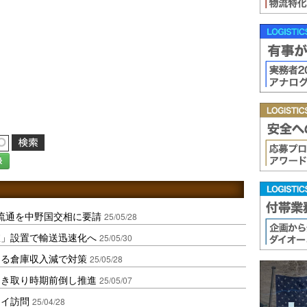
録
流通を中野国交相に要請
25/05/28
室」設置で輸送迅速化へ
25/05/30
よる倉庫収入減で対策
25/05/28
引き取り時期前倒し推進
25/05/07
タイ訪問
25/04/28