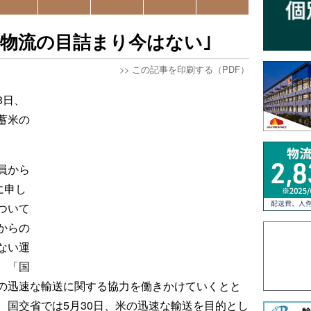
の物流の目詰まり今はない｣
>>
この記事を印刷する（PDF）
3日、
蓄米の
員から
に申し
ついて
からの
ない運
、「国
の迅速な輸送に関する協力を働きかけていくとと
。国交省では5月30日、米の迅速な輸送を目的とし