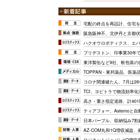
宅配の終点を再設計、住宅
阪急阪神不、北伊丹と京都
ハクオウロボティクス、エ
ブリヂストン、印事業30年
東洋製缶など9社、軟包装の
TOPPAN・東邦薬品、医薬
コロナ関連破たん、7月は26
TCI、ヨビトラで物流効率
高さ・重さ指定道路、計40
ティアフォー、Astemoと自
日本パープル、収納悩み7割
AZ-COM丸和1Q増収減益
ロジネットジャパン1Q増収