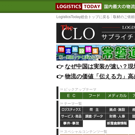
LOGISTIC
LogisticsToday総合トップに戻る
取材のご依頼
👉️
なぜ中国は実装が速い？現
👉️
物流の価値「伝える力」高
ピックアップテーマ
テーマ一覧
スペシャルコンテンツ一覧