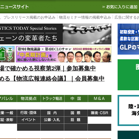
S TODAY｜国内最大の物流ニュースサイト
3PL, SCMなど国内外の最新の物流
、プレスリリース掲載のお申込み
物流セミナー情報の掲載申込み
広告に関する
場で確かめる視察第2弾｜参加募集中
める【物流広報連絡会議】｜会員募集中