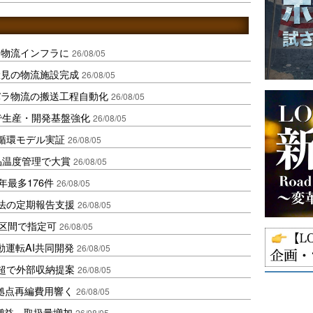
を物流インフラに
26/08/05
伏見の物流施設完成
26/08/05
バラ物流の搬送工程自動化
26/08/05
で生産・開発基盤強化
26/08/05
循環モデル実証
26/08/05
品温度管理で大賞
26/08/05
年最多176件
26/08/05
化法の定期報告支援
26/08/05
1区間で指定可
26/08/05
動運転AI共同開発
26/08/05
超で外部収納提案
26/08/05
、拠点再編費用響く
26/08/05
増益、取扱量増加
26/08/05