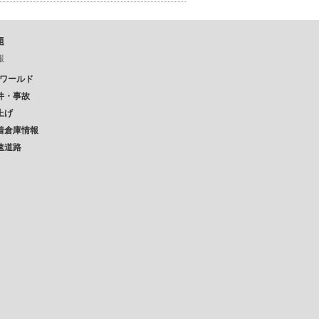
題
報
Pワールド
件・事故
上げ
着倉庫情報
速道路