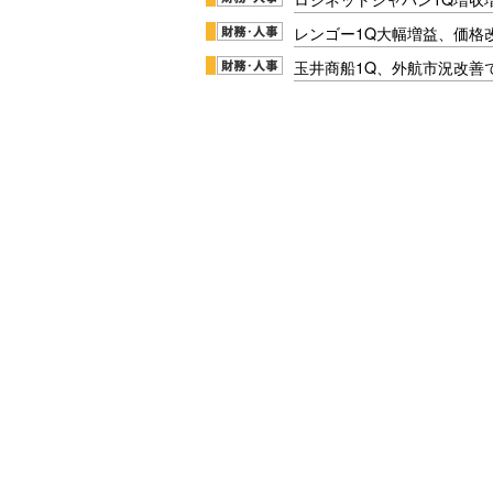
レンゴー1Q大幅増益、価格
玉井商船1Q、外航市況改善