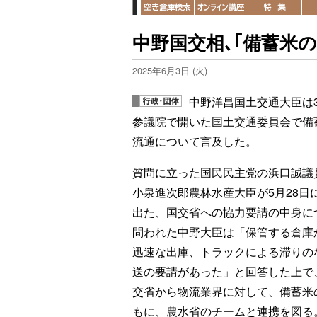
中野国交相､｢備蓄米
2025年6月3日 (火)
中野洋昌国土交通大臣は
参議院で開いた国土交通委員会で備
流通について言及した。
質問に立った国民民主党の浜口誠議
小泉進次郎農林水産大臣が5月28日
出た、国交省への協力要請の中身に
問われた中野大臣は「保管する倉庫
迅速な出庫、トラックによる滞りの
送の要請があった」と回答した上で
交省から物流業界に対して、備蓄米
もに、農水省のチームと連携を図る