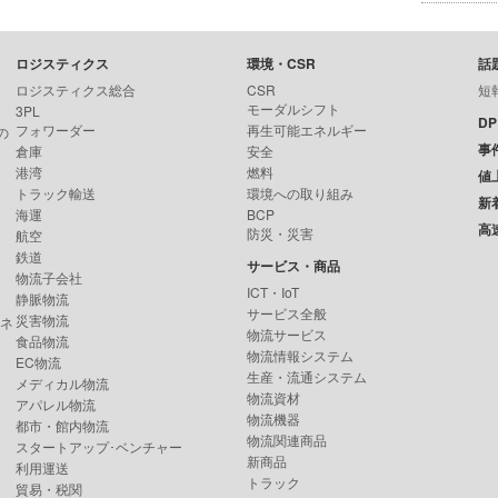
ロジスティクス
環境・CSR
話
ロジスティクス総合
CSR
短
モーダルシフト
3PL
D
フォワーダー
再生可能エネルギー
の
事
倉庫
安全
港湾
燃料
値
トラック輸送
環境への取り組み
新
海運
BCP
高
防災・災害
航空
鉄道
サービス・商品
物流子会社
ICT・IoT
静脈物流
サービス全般
災害物流
ンネ
物流サービス
食品物流
物流情報システム
EC物流
生産・流通システム
メディカル物流
物流資材
アパレル物流
物流機器
都市・館内物流
物流関連商品
スタートアップ･ベンチャー
新商品
利用運送
トラック
貿易・税関