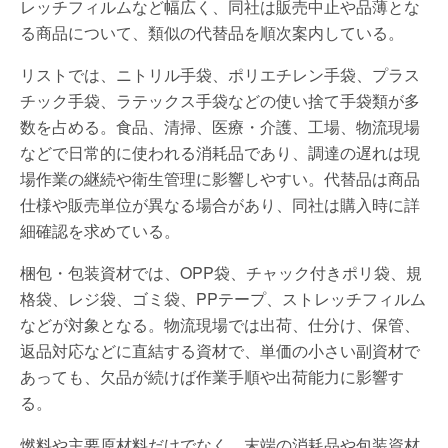
レッチフィルムなど幅広く、同社は販売中止や品薄とな
る商品について、類似の代替品を順次案内している。
リストでは、ニトリル手袋、ポリエチレン手袋、プラス
チック手袋、ラテックス手袋などの使い捨て手袋類が多
数を占める。食品、清掃、医療・介護、工場、物流現場
などで日常的に使われる消耗品であり、調達の遅れは現
場作業の継続や衛生管理に影響しやすい。代替品は商品
仕様や販売単位が異なる場合があり、同社は購入時に詳
細確認を求めている。
梱包・包装資材では、OPP袋、チャック付きポリ袋、規
格袋、レジ袋、ゴミ袋、PPテープ、ストレッチフィルム
などが対象となる。物流現場では出荷、仕分け、保管、
返品対応などに直結する資材で、単価の小さい副資材で
あっても、欠品が続けば作業手順や出荷能力に影響す
る。
燃料や主要原材料だけでなく、末端の消耗品や包装資材