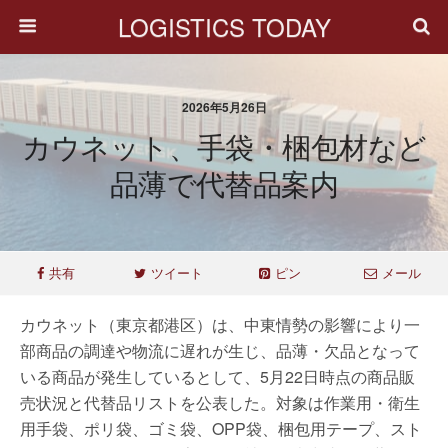
LOGISTICS TODAY
2026年5月26日
カウネット、手袋・梱包材など
品薄で代替品案内
共有
ツイート
ピン
メール
カウネット（東京都港区）は、中東情勢の影響により一
部商品の調達や物流に遅れが生じ、品薄・欠品となって
いる商品が発生しているとして、5月22日時点の商品販
売状況と代替品リストを公表した。対象は作業用・衛生
用手袋、ポリ袋、ゴミ袋、OPP袋、梱包用テープ、スト