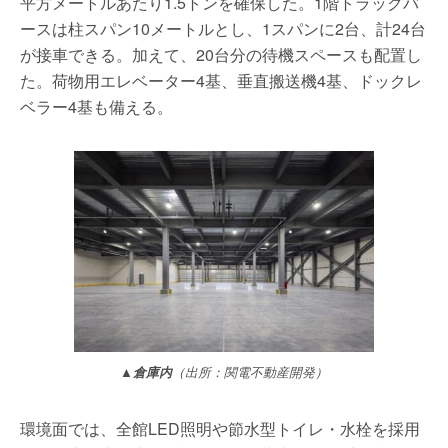
平方メートルあたり1.5トンを確保した。1階トラックバ
ースは柱スパン10メートルとし、1スパンに2台、計24台
が接車できる。加えて、20台分の待機スペースも配置し
た。荷物用エレベーター4基、垂直搬送機4基、ドックレ
ベラー4基も備える。
▲倉庫内
（出所：関電不動産開発）
環境面では、全館LED照明や節水型トイレ・水栓を採用