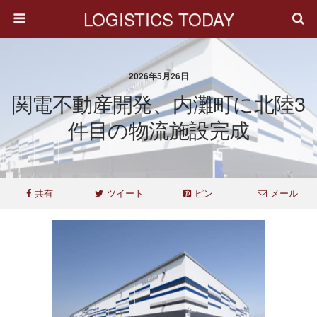
LOGISTICS TODAY
2026年5月26日
関電不動産開発、内灘町に北陸3
件目の物流施設完成
共有
ツイート
ピン
メール