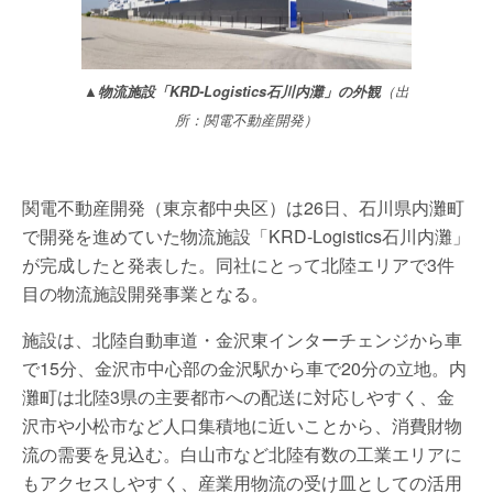
▲物流施設「KRD-Logistics石川内灘」の外観
（出
所：関電不動産開発）
関電不動産開発（東京都中央区）は26日、石川県内灘町
で開発を進めていた物流施設「KRD-Logistics石川内灘」
が完成したと発表した。同社にとって北陸エリアで3件
目の物流施設開発事業となる。
施設は、北陸自動車道・金沢東インターチェンジから車
で15分、金沢市中心部の金沢駅から車で20分の立地。内
灘町は北陸3県の主要都市への配送に対応しやすく、金
沢市や小松市など人口集積地に近いことから、消費財物
流の需要を見込む。白山市など北陸有数の工業エリアに
もアクセスしやすく、産業用物流の受け皿としての活用