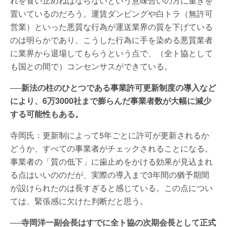
れを食い止めねばならないという意味合いの方に重きを
置いているのだろう。運賃ダンピングや白トラ（無許可
営業）といった悪質な行為が運送業界の質を下げている
のは明らかであり、こうした行為に手を染める悪質業者
に業界から退場してもらうという点で、（全ト協として
も国との間で）コンセンサスができている。
──新法の柱のひとつである事業許可更新制度の導入など
により、6万3000社まで膨らんだ事業者数が大幅に減少
する可能性もある。
寺岡氏：更新制によって5年ごとに許可が更新されるか
どうか、すべての事業者がチェックされることになる。
事業者の「質の低下」に歯止めをかける効果が見込まれ
る点はいいののだが、実際の導入まで3年間の猶予期間
が設けられたのは長すぎると感じている。この点につい
ては、緊張感に欠けた判断だと思う。
──寺岡洋一副会長はすでに全ト協の次期会長として正式