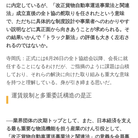
に内定しているが、「改正貨物自動車運送事業法と関連
法」成立直後の全ト協の舵取りを任されたという意味
で、ただちに具体的な制度設計や事業者へのわかりやす
い説明などに真正面から向きあうことが求められる。そ
の結果いかんで「トラック新法」の評価も大きく左右さ
れるのではないか。
寺岡氏：正式には6月26日の全ト協総会以降、会長に就
任することになるわけだが、ご指摘のように課題は山積
しており、それらの解決に向けた取り組みも重大な意味
を持つと理解している。身が引き締まる思いだ。
運賃規制と多重委託構造の是正
──業界団体の次期トップとして、また、日本経済を支え
る最も重要な物流機能を担う産業のけん引役として、
「改正貨物自動車運送事業法と関連法」の意義を会員事