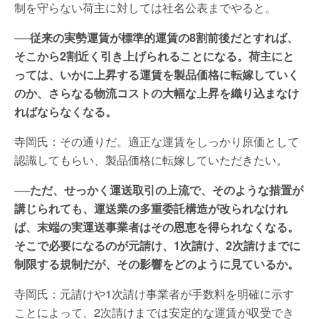
制を守らない荷主に対しては社名公表までやると。
──従来の実勢運賃が標準的運賃の8割前後だとすれば、
そこから2割近く引き上げられることになる。荷主にと
っては、いかに上昇する運賃を製品価格に転嫁していく
のか、さらなる物流コストの大幅な上昇を織り込まなけ
ればならなくなる。
寺岡氏：その通りだ。適正な運賃をしっかり原価として
認識してもらい、製品価格に転嫁していただきたい。
──ただ、せっかく運送取引の上流で、そのような措置が
講じられても、運送業の多重委託構造が改られなけれ
ば、末端の実運送事業者はその恩恵を得られなくなる。
そこで必要になるのが元請け、1次請け、2次請けまでに
制限する規制だが、その影響をどのように見ているか。
寺岡氏：元請けや1次請け事業者が手数料を明確に示す
ことによって、2次請けまでは安定的な運賃が収受でき