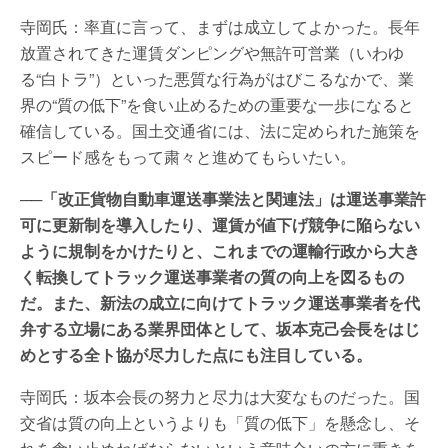
寺岡氏：率直に言って、まずは成立してよかった。長年
放置されてきた運賃ダンピングや無許可営業（いわゆ
る“白トラ”）といった悪質な行為がはびこるなかで、業
界の“質の低下”を食い止めるための重要な一歩になると
確信している。国土交通省には、法に定められた施策を
スピード感をもって粛々と進めてもらいたい。
──「改正貨物自動車運送事業法と関連法」は運送事業許
可に更新制を導入したり、運賃が値下げ競争に陥らない
ように規制をかけたりと、これまでの運輸行政から大き
く転換してトラック運送事業者の質の向上を図るもの
だ。また、新法の成立に向けてトラック運送事業者を代
弁する立場にある業界団体として、坂本克己会長をはじ
めとする全ト協が尽力した点にも注目している。
寺岡氏：坂本会長の努力と尽力は大変なものだった。国
交省は質の向上というよりも「質の低下」を懸念し、そ