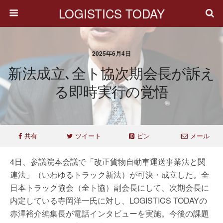
LOGISTICS TODAY
2025年6月4日
新法成立､全ト協次期会長が訴え
る即時実行の覚悟
共有
ツイート
ピン
メール
4日、参議院本会議で「改正貨物自動車運送事業法と関
連法」（いわゆるトラック新法）が可決・成立した。全
日本トラック協会（全ト協）副会長にして、次期会長に
内定している寺岡洋一氏に対し、LOGISTICS TODAYの
赤澤裕介編集長が電話インタビューを実施。今後の課題