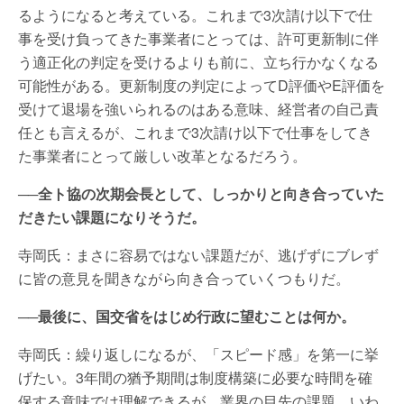
るようになると考えている。これまで3次請け以下で仕
事を受け負ってきた事業者にとっては、許可更新制に伴
う適正化の判定を受けるよりも前に、立ち行かなくなる
可能性がある。更新制度の判定によってD評価やE評価を
受けて退場を強いられるのはある意味、経営者の自己責
任とも言えるが、これまで3次請け以下で仕事をしてき
た事業者にとって厳しい改革となるだろう。
──全ト協の次期会長として、しっかりと向き合っていた
だきたい課題になりそうだ。
寺岡氏：まさに容易ではない課題だが、逃げずにブレず
に皆の意見を聞きながら向き合っていくつもりだ。
──最後に、国交省をはじめ行政に望むことは何か。
寺岡氏：繰り返しになるが、「スピード感」を第一に挙
げたい。3年間の猶予期間は制度構築に必要な時間を確
保する意味では理解できるが、業界の目先の課題、いわ