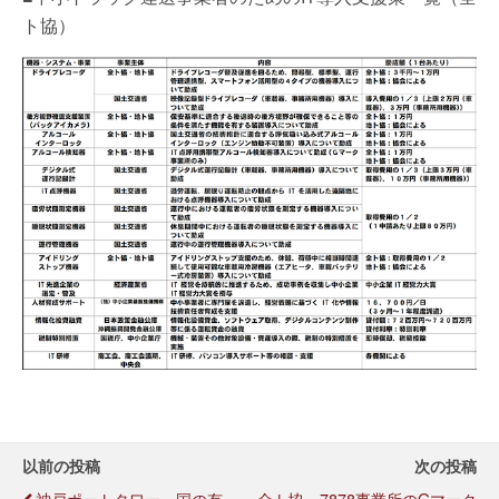
ト協）
以前の投稿
次の投稿
神戸ポートタワー、国の有
全ト協、7878事業所のGマーク