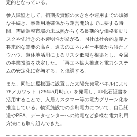
定的となっている。
参入障壁として、初期投資額の大きさや運用までの煩雑
な手続き、事業用地確保から運営開始までに要する時
間、需給調整市場の未成熟からくる長期的な価格変動リ
スクや先行きの不透明性が挙がる。同社は社会的意義と
将来的な需要の高さ、過去のエネルギー事業から得たノ
ウハウ、遊休地活用によるリスク低減を根拠とし、今回
の事業投資を決定した。「再エネ拡大推進と電力システ
ムの安定化に寄与する」と強調する。
また、同社は屋根面に設置した太陽光発電パネルにより
75メガワット（25年5月時点）を発電し、非化石証書を
活用することで、入居カスタマー等の電力グリーン化を
推進している。物流施設での余剰電力について、自己託
送やPPA、データセンターへの給電など多様な電力利用
方法にも取り組んできた。