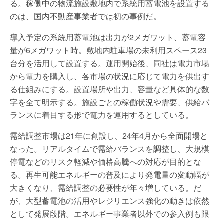
る。稼働中の物流施設敷地内で系統用蓄電池を設置する
のは、国内不動産事業者では初の事例だ。
導入予定の系統用蓄電池は出力が2メガワット、蓄電容
量が6メガワット時。敷地内駐車場の未利用スペース23
台分を活用して設置する。運用開始後、同社は電力市場
から電力を購入し、各市場の状況に応じて電力を供出す
る仕組みにする。設置場所や出力、容量など具体的な数
字を全て明示する。施設ごとの稼働状況や需要、供給バ
ランスに着目する形で電力を運用するとしている。
需給調整市場は21年に創設し、24年4月から全面開場と
なった。リアルタイムで需給バランスを調整し、大規模
停電などのリスク軽減や価格高騰への対応が目的とな
る。再生可能エネルギーの普及により発電量の変動幅が
大きくなり、需給調整の必要性が年々増している。だ
が、大型蓄電池の活用やレジリエンス強化の動きは依然
として発展段階。エネルギー事業者以外での参入例も限