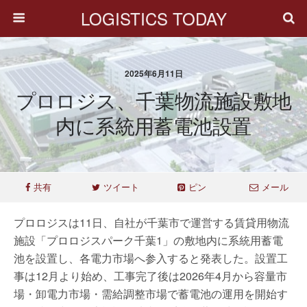
LOGISTICS TODAY
2025年6月11日
プロロジス、千葉物流施設敷地
内に系統用蓄電池設置
共有
ツイート
ピン
メール
プロロジスは11日、自社が千葉市で運営する賃貸用物流
施設「プロロジスパーク千葉1」の敷地内に系統用蓄電
池を設置し、各電力市場へ参入すると発表した。設置工
事は12月より始め、工事完了後は2026年4月から容量市
場・卸電力市場・需給調整市場で蓄電池の運用を開始す