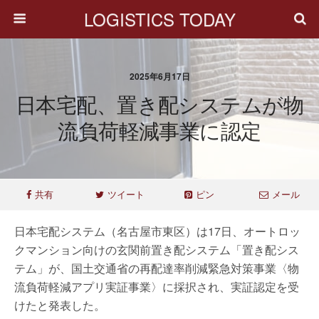
LOGISTICS TODAY
2025年6月17日
日本宅配、置き配システムが物
流負荷軽減事業に認定
共有
ツイート
ピン
メール
日本宅配システム（名古屋市東区）は17日、オートロッ
クマンション向けの玄関前置き配システム「置き配シス
テム」が、国土交通省の再配達率削減緊急対策事業〈物
流負荷軽減アプリ実証事業〉に採択され、実証認定を受
けたと発表した。