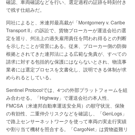
確認、車両確認などを行い、選定過程の証跡を時刻付き
で残す仕組みだ。
同社によると、米連邦最高裁が「Montgomery v. Caribe
Transport II」の訴訟で、貨物ブローカーが運送会社の選
定を巡り、州法上の過失雇用責任を問われ得るとの判断
を示したことが背景にある。従来、ブローカー側の防御
根拠とされてきた連邦法による広範な免責が、すべての
請求に対する包括的な保護にはならないとされ、物流事
業者には選定プロセスを文書化し、説明できる体制が求
められるとしている。
Sentinel Protocolでは、4つの外部プラットフォームを組
み合わせる。「Highway」で運送会社の本人性、
FMCSA（米連邦自動車運送安全局）の順守状況、保険
の有効性、二重仲介リスクなどを確認し、「GenLogs」
で路上センサーネットワークを使って車両の実走行実績
や割り当て機材を照合する。「CargoNet」は貨物盗難リ