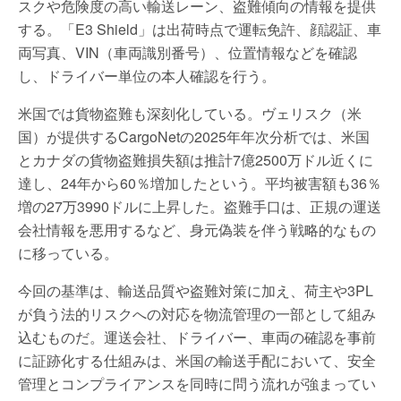
スクや危険度の高い輸送レーン、盗難傾向の情報を提供
する。「E3 Shield」は出荷時点で運転免許、顔認証、車
両写真、VIN（車両識別番号）、位置情報などを確認
し、ドライバー単位の本人確認を行う。
米国では貨物盗難も深刻化している。ヴェリスク（米
国）が提供するCargoNetの2025年年次分析では、米国
とカナダの貨物盗難損失額は推計7億2500万ドル近くに
達し、24年から60％増加したという。平均被害額も36％
増の27万3990ドルに上昇した。盗難手口は、正規の運送
会社情報を悪用するなど、身元偽装を伴う戦略的なもの
に移っている。
今回の基準は、輸送品質や盗難対策に加え、荷主や3PL
が負う法的リスクへの対応を物流管理の一部として組み
込むものだ。運送会社、ドライバー、車両の確認を事前
に証跡化する仕組みは、米国の輸送手配において、安全
管理とコンプライアンスを同時に問う流れが強まってい