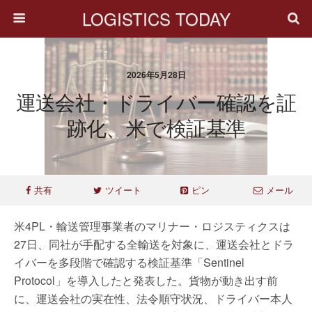
LOGISTICS TODAY
2026年5月28日
運送会社・ドライバー確認を証
跡化、米で検証基準
共有
ツイート
ピン
メール
米4PL・輸送管理事業者のマリナー・ロジスティクスは
27日、同社が手配する全輸送を対象に、運送会社とドラ
イバーを多段階で確認する検証基準「Sentinel
Protocol」を導入したと発表した。貨物が動き出す前
に、運送会社の実在性、法令順守状況、ドライバー本人