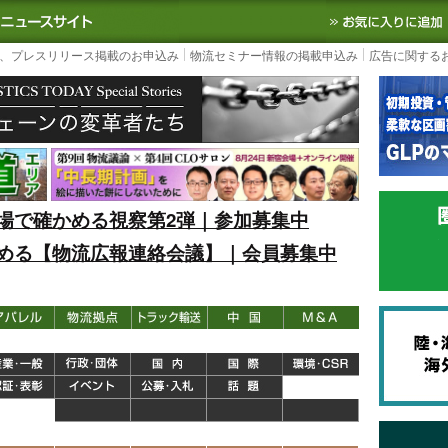
S TODAY｜国内最大の物流ニュースサイト
3PL, SCMなど国内外の最新の物流
、プレスリリース掲載のお申込み
物流セミナー情報の掲載申込み
広告に関する
場で確かめる視察第2弾｜参加募集中
める【物流広報連絡会議】｜会員募集中