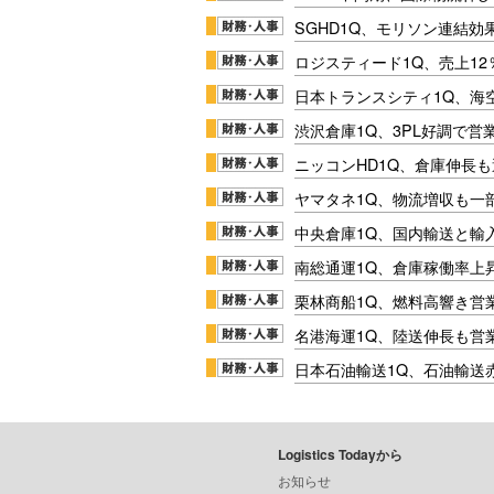
SGHD1Q、モリソン連結効
ロジスティード1Q、売上1
日本トランスシティ1Q、海
渋沢倉庫1Q、3PL好調で営
ニッコンHD1Q、倉庫伸長
ヤマタネ1Q、物流増収も一
中央倉庫1Q、国内輸送と輸
南総通運1Q、倉庫稼働率上
栗林商船1Q、燃料高響き営
名港海運1Q、陸送伸長も営業
日本石油輸送1Q、石油輸送
Logistics Todayから
お知らせ