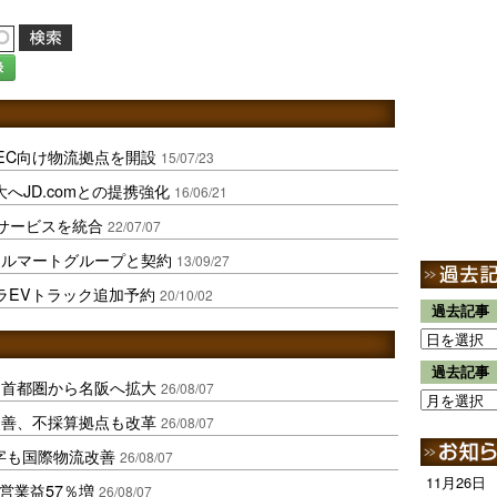
録
EC向け物流拠点を開設
15/07/23
へJD.comとの提携強化
16/06/21
サービスを統合
22/07/07
ォルマートグループと契約
13/09/27
ラEVトラック追加予約
20/10/02
過去記事
過去記事
、首都圏から名阪へ拡大
26/08/07
に改善、不採算拠点も改革
26/08/07
字も国際物流改善
26/08/07
11月26日
営業益57％増
26/08/07