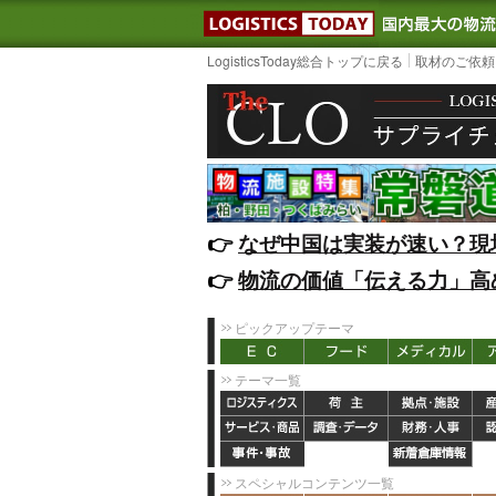
LOGISTIC
LogisticsToday総合トップに戻る
取材のご依頼
👉️
なぜ中国は実装が速い？現
👉️
物流の価値「伝える力」高
ピックアップテーマ
テーマ一覧
スペシャルコンテンツ一覧