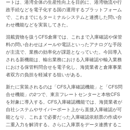
ートは、港湾全体の生産性向上を目的に、港湾物流や行
政手続などを電子化する国の運用するプラットフォーム
で、これまでにもターミナルシステムと連携した問い合
わせ機能などを実装してきた。
混載貨物を扱うCFS倉庫では、これまで入庫確認や保管
料の問い合わせはメールや電話といったアナログな手段
が主流で、業務の効率化が課題となっていた。今回導入
される新機能は、輸出業務における入庫確認や輸入業務
における保管料問合せを電子化し、海貨業者と倉庫事業
者双方の負担を軽減する狙いがある。
新たに実装されるのは「CFS入庫確認機能」と「CFS問
合せ機能」の2つで、東京フレートセンターと本牧CFS
を対象に導入する。CFS入庫確認機能では、海貨業者が
自社システムやサイバーポート上から直接入庫確認が可
能となり、これまで必要だった入庫確認依頼票の作成や
二重入力を解消する。さらに入庫票をデータ連携するこ