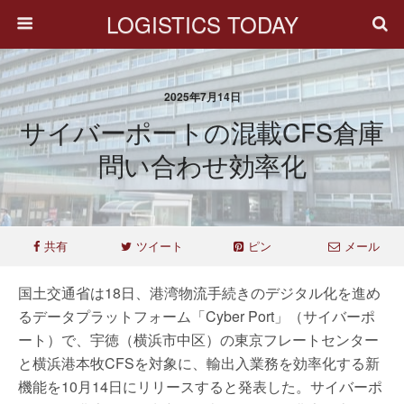
LOGISTICS TODAY
2025年7月14日
サイバーポートの混載CFS倉庫
問い合わせ効率化
共有
ツイート
ピン
メール
国土交通省は18日、港湾物流手続きのデジタル化を進め
るデータプラットフォーム「Cyber Port」（サイバーポ
ート）で、宇徳（横浜市中区）の東京フレートセンター
と横浜港本牧CFSを対象に、輸出入業務を効率化する新
機能を10月14日にリリースすると発表した。サイバーポ