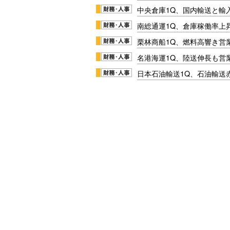
中央倉庫1Q、国内輸送と輸
南総通運1Q、倉庫稼働率上
栗林商船1Q、燃料高響き営
名港海運1Q、陸送伸長も営業
日本石油輸送1Q、石油輸送