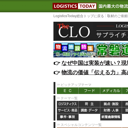
LOGISTIC
LogisticsToday総合トップに戻る
取材のご依頼
👉️
なぜ中国は実装が速い？現
👉️
物流の価値「伝える力」高
ピックアップテーマ
テーマ一覧
スペシャルコンテンツ一覧