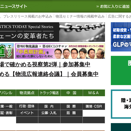
S TODAY｜国内最大の物流ニュースサイト
3PL, SCMなど国内外の最新の物流
、プレスリリース掲載のお申込み
物流セミナー情報の掲載申込み
広告に関する
場で確かめる視察第2弾｜参加募集中
める【物流広報連絡会議】｜会員募集中