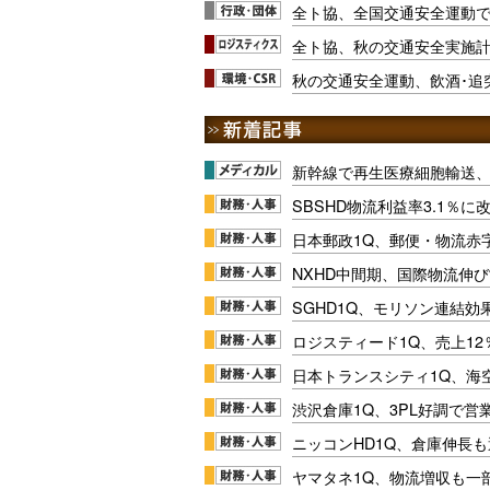
全ト協、全国交通安全運動
全ト協、秋の交通安全実施
秋の交通安全運動、飲酒･追
新幹線で再生医療細胞輸送
SBSHD物流利益率3.1％
日本郵政1Q、郵便・物流赤
NXHD中間期、国際物流伸び
SGHD1Q、モリソン連結効
ロジスティード1Q、売上1
日本トランスシティ1Q、海
渋沢倉庫1Q、3PL好調で営
ニッコンHD1Q、倉庫伸長
ヤマタネ1Q、物流増収も一