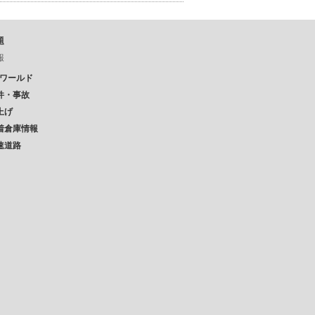
題
報
Pワールド
件・事故
上げ
着倉庫情報
速道路