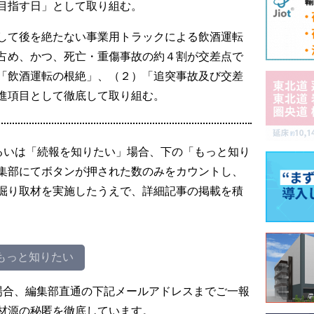
目指す日」として取り組む。
して後を絶たない事業用トラックによる飲酒運転
占め、かつ、死亡・重傷事故の約４割が交差点で
「飲酒運転の根絶」、（２）「追突事故及び交差
進項目として徹底して取り組む。
るいは「続報を知りたい」場合、下の「もっと知り
集部にてボタンが押された数のみをカウントし、
掘り取材を実施したうえで、詳細記事の掲載を積
もっと知りたい
場合、編集部直通の下記メールアドレスまでご一報
材源の秘匿を徹底しています。