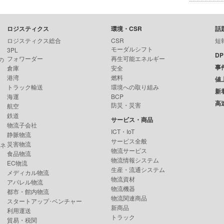
ロジスティクス
環境・CSR
話
ロジスティクス総合
CSR
短
モーダルシフト
3PL
D
フォワーダー
再生可能エネルギー
の
事
倉庫
安全
港湾
燃料
値
トラック輸送
環境への取り組み
新
海運
BCP
高
防災・災害
航空
鉄道
サービス・商品
物流子会社
ICT・IoT
静脈物流
サービス全般
災害物流
ンネ
物流サービス
食品物流
物流情報システム
EC物流
生産・流通システム
メディカル物流
物流資材
アパレル物流
物流機器
都市・館内物流
物流関連商品
スタートアップ･ベンチャー
新商品
利用運送
トラック
貿易・税関