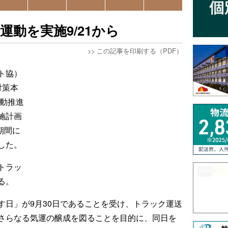
動を実施9/21から
>>
この記事を印刷する（PDF）
ト協）
対策本
運動推進
施計画
期間に
した。
トラッ
る。
す日」が9月30日であることを受け、トラック運送
さらなる気運の醸成を図ることを目的に、同日を