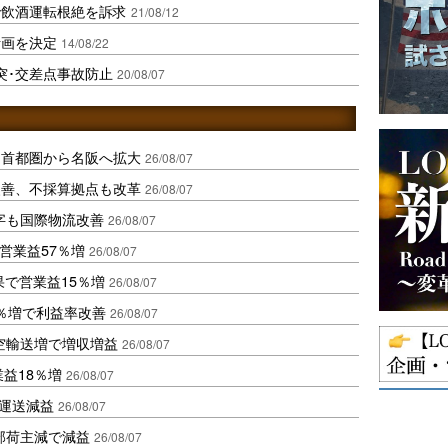
で飲酒運転根絶を訴求
21/08/12
計画を決定
14/08/22
突･交差点事故防止
20/08/07
、首都圏から名阪へ拡大
26/08/07
に改善、不採算拠点も改革
26/08/07
字も国際物流改善
26/08/07
営業益57％増
26/08/07
果で営業益15％増
26/08/07
2％増で利益率改善
26/08/07
空輸送増で増収増益
26/08/07
業益18％増
26/08/07
も運送減益
26/08/07
部荷主減で減益
26/08/07