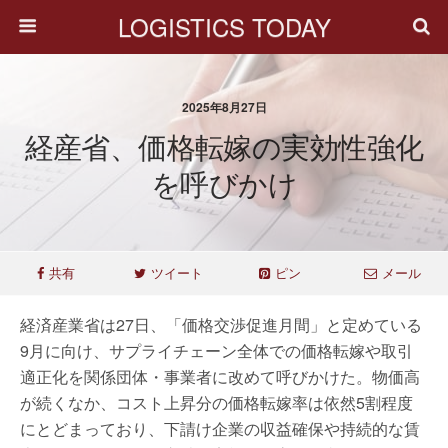
LOGISTICS TODAY
2025年8月27日
経産省、価格転嫁の実効性強化
を呼びかけ
共有
ツイート
ピン
メール
経済産業省は27日、「価格交渉促進月間」と定めている
9月に向け、サプライチェーン全体での価格転嫁や取引
適正化を関係団体・事業者に改めて呼びかけた。物価高
が続くなか、コスト上昇分の価格転嫁率は依然5割程度
にとどまっており、下請け企業の収益確保や持続的な賃