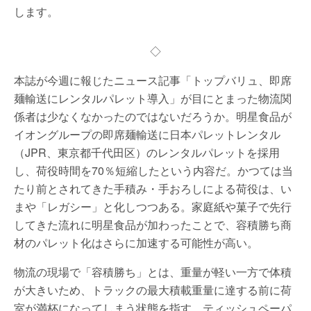
します。
◇
本誌が今週に報じたニュース記事「トップバリュ、即席
麺輸送にレンタルパレット導入」が目にとまった物流関
係者は少なくなかったのではないだろうか。明星食品が
イオングループの即席麺輸送に日本パレットレンタル
（JPR、東京都千代田区）のレンタルパレットを採用
し、荷役時間を70％短縮したという内容だ。かつては当
たり前とされてきた手積み・手おろしによる荷役は、い
まや「レガシー」と化しつつある。家庭紙や菓子で先行
してきた流れに明星食品が加わったことで、容積勝ち商
材のパレット化はさらに加速する可能性が高い。
物流の現場で「容積勝ち」とは、重量が軽い一方で体積
が大きいため、トラックの最大積載重量に達する前に荷
室が満杯になってしまう状態を指す。ティッシュペーパ