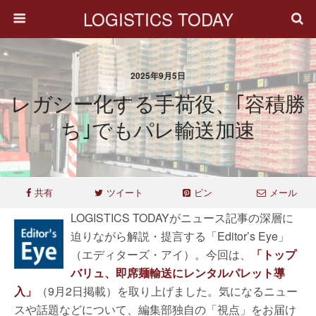
LOGISTICS TODAY
2025年9月5日
レガシー化する手荷役、｢容積勝
ち｣でもパレ輸送加速
共有
ツイート
ピン
メール
LOGISTICS TODAYがニュース記事の深層に
迫りながら解説・提言する「Editor’s Eye」
（エディターズ・アイ）。今回は、
「トップ
バリュ、即席麺輸送にレンタルパレット導
入」
（9月2日掲載）を取り上げました。気になるニュー
スや話題などについて、編集部独自の「視点」をお届け