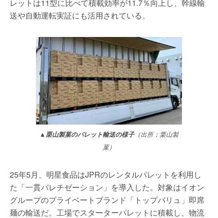
レットは11型に比べて積載効率が11.7％向上し、幹線輸
送や自動運転実証にも活用されている。
▲栗山製菓のパレット輸送の様子
（出所：栗山製
菓）
25年5月、明星食品はJPRのレンタルパレットを利用し
た「一貫パレチゼーション」を導入した。対象はイオン
グループのプライベートブランド「トップバリュ」即席
麺の輸送だ。工場でスターターパレットに積載し、物流