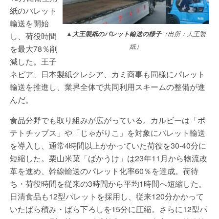
紙のパレット
輸送を開始
▲大王製紙のパレット輸送の様子
（出所：大王製
し、荷役時間
紙）
を最大78％削
減した。王子
ネピア、日本製紙クレシア、カミ商事も同様にパレット
輸送を推進し、業界全体で共同利用スキームの整備が進
んだ。
食品分野でも取り組みが広がっている。カルビーは「ポ
テトチップス」や「じゃがりこ」を対象にパレット輸送
を導入し、通常4時間以上かかっていた荷役を30-40分に
短縮した。栗山米菓「ばかうけ」は23年11月から物流改
革を進め、幹線輸送のパレット化率60％を達成。荷待
ち・荷役時間を従来の3時間から平均1時間へ短縮した。
日清食品も12型パレットを採用し、従来120分かかって
いたばら積み・ばら下ろしを15分に圧縮。さらに12型パ