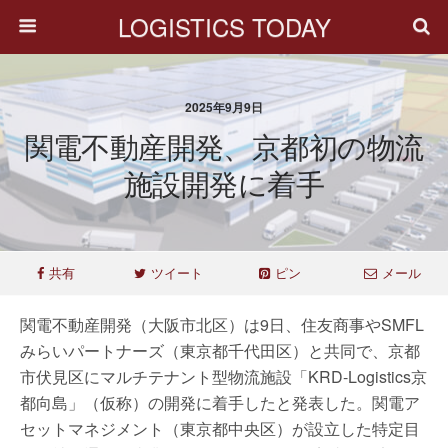
LOGISTICS TODAY
2025年9月9日
関電不動産開発、京都初の物流
施設開発に着手
共有
ツイート
ピン
メール
関電不動産開発（大阪市北区）は9日、住友商事やSMFL
みらいパートナーズ（東京都千代田区）と共同で、京都
市伏見区にマルチテナント型物流施設「KRD-Logistics京
都向島」（仮称）の開発に着手したと発表した。関電ア
セットマネジメント（東京都中央区）が設立した特定目