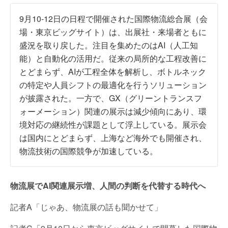
9月10-12日の日程で開催された国際物流総合展（会
場・東京ビッグサイト）は、出展社・来場者ともに
盛況を取り戻した。注目を集めたのはAI（人工知
能）と自動化の活用だ。従来の局所的な工程改善に
とどまらず、AIが工程全体を解析し、ボトルネック
の特定や人員シフトの最適化を行うソリューション
が披露された。一方で、GX（グリーントランスフ
ォーメーション）関連の展示は減少傾向にあり、環
境対応の継続性が課題として浮上している。展示会
は国内にとどまらず、上海など海外でも開催され、
物流技術の国際競争が加速している。
物流展でAI関連展示増、人間の判断を代替する時代へ
記者A「じゃあ、物流展の話も聞かせて」