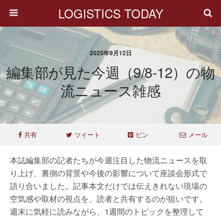
LOGISTICS TODAY
2025年9月12日
編集部が見た今週（9/8-12）の物
流ニュース雑感
共有
ツイート
ピン
メール
本誌編集部の記者たちが今週注目した物流ニュースを取
り上げ、裏側の背景や今後の影響について座談会形式で
語り合いました。記事本文だけでは伝えきれない現場の
空気感や取材の視点を、読者と共有するのが狙いです。
週末に気軽に読みながら、1週間のトピックを整理して