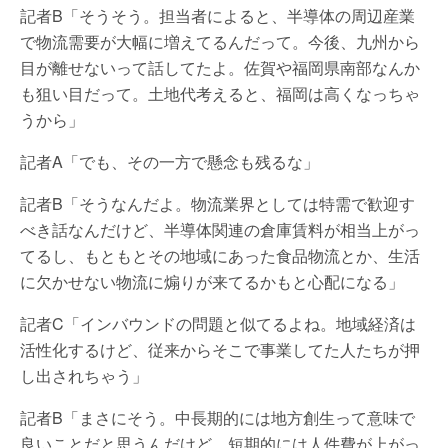
記者B「そうそう。担当者によると、半導体の周辺産業
で物流需要が大幅に増えてるんだって。今後、九州から
目が離せないって話してたよ。佐賀や福岡県南部なんか
も狙い目だって。土地代考えると、福岡は高くなっちゃ
うから」
記者A「でも、その一方で懸念も残るな」
記者B「そうなんだよ。物流業界としては特需で歓迎す
べき話なんだけど、半導体関連の倉庫賃料が相当上がっ
てるし、もともとその地域にあった食品物流とか、生活
に欠かせない物流に煽りが来てるかもと心配になる」
記者C「インバウンドの問題と似てるよね。地域経済は
活性化するけど、従来からそこで事業してた人たちが押
し出されちゃう」
記者B「まさにそう。中長期的には地方創生って意味で
良いことだと思うんだけど、短期的には人件費が上がっ