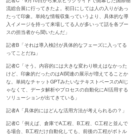
記者C「9月10日から東京ビッグサイトで開幕した国際物
流総合展に行ってきたよ。初日にしては人の入りがあっ
たって印象。単純な情報収集っていうより、具体的な導
入イメージを持って来場してる人が多いって話を各ブー
スの担当者から聞いたんだ」
記者B「それは導入検討が具体的なフェーズに入ってる
ってことだね」
記者C「そう。内容的には大きな変わり映えはなかった
けど、印象的だったのはAI関連の展示が増えてることか
な。単純なチャットGPTみたいなテキストベースのAIじ
ゃなくて、データ解析やプロセスの自動化にAI活用する
ソリューションが出てきている」
記者A「具体的にはどんな活用方法が考えられるの？」
記者C「例えば、倉庫でA工程、B工程、C工程と並んで
る場合、B工程だけ自動化しても、前後の工程がボトル