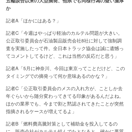
五輪談合以来の大型摘発、他県でも同様行為の疑い濃厚
か
記者A「ほかにはある？」
記者C「今週はやっぱり軽油のカルテル問題が大きい。
公正取引委員会が石油製品販売会社8社に対して強制調
査を実施したって件。全日本トラック協会は誠に遺憾っ
てコメントしてるけど、これは当然の反応だと思う」
記者A「5月に神奈川、今回は東京ってことだけど、この
タイミングでの摘発って何か意味あるのかな？」
記者C「公正取引委員会のメスの入れ方が、ことしか去
年ぐらいから随分変わってきてる印象があるんだよね。
ほかの業界でも、今まで割と黙認されてきたことが突然
指摘されるケースが増えてるよ」
記者B「燃料費高騰対策として補助金を投入してるの
に、販売会社がカルテル組んでたとなると、確かに悪質