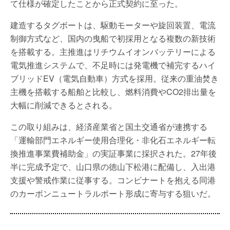
て仕様が確定したことから正式契約に至った。
建造するタグボートは、駆動モーターや旋回装置、電流
制御方式など、国内の曳船で初採用となる複数の新技術
を搭載する。主推進はリチウムイオンバッテリーによる
電気推進システムで、不足時には発電機で補完するハイ
ブリッドEV（電気自動車）方式を採用。従来の重油焚き
主機を搭載する船舶と比較し、燃料消費やCO2排出量を
大幅に削減できるとされる。
この取り組みは、経済産業省と国土交通省が連携する
「運輸部門エネルギー使用合理化・非化石エネルギー転
換推進事業費補助金」の実証事業に採択された。27年後
半に完成予定で、山口県の徳山下松港に配備し、入出港
支援や警戒作業に従事する。コンビナートを抱える同港
のカーボンニュートラルポート形成に寄与する狙いだ。