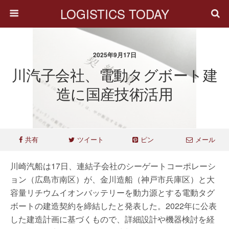
LOGISTICS TODAY
2025年9月17日
川汽子会社、電動タグボート建
造に国産技術活用
共有
ツイート
ピン
メール
川崎汽船は17日、連結子会社のシーゲートコーポレーシ
ョン（広島市南区）が、金川造船（神戸市兵庫区）と大
容量リチウムイオンバッテリーを動力源とする電動タグ
ボートの建造契約を締結したと発表した。2022年に公表
した建造計画に基づくもので、詳細設計や機器検討を経