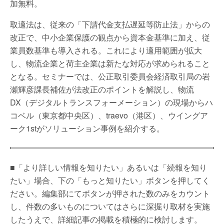
加無料。
取適法は、従来の「下請代金支払遅延等防止法」からの
改正で、中小企業保護の観点から資本金基準に加え、従
業員数基準も導入される。これにより適用範囲が拡大
し、物流企業と荷主企業は新たな対応が求められること
となる。セミナーでは、公正取引委員会経済取引局の岩
瀬輝彦課長補佐が法改正のポイントを解説し、物流
DX（デジタルトランスフォーメーション）の現場からハ
コベル（東京都中央区）、traevo（港区）、ウイングア
ーク1stがソリューション事例を紹介する。
■「より詳しい情報を知りたい」あるいは「続報を知り
たい」場合、下の「もっと知りたい」ボタンを押してく
ださい。編集部にてボタンが押された数のみをカウント
し、件数の多いものについてはさらに深掘り取材を実施
したうえで、詳細記事の掲載を積極的に検討します。