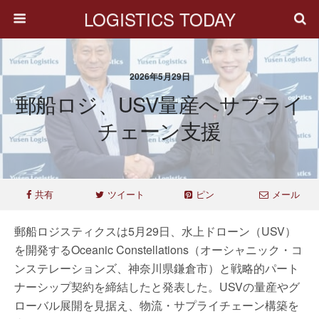
LOGISTICS TODAY
2026年5月29日
郵船ロジ、USV量産へサプライ
チェーン支援
共有
ツイート
ピン
メール
郵船ロジスティクスは5月29日、水上ドローン（USV）
を開発するOceanic Constellations（オーシャニック・コ
ンステレーションズ、神奈川県鎌倉市）と戦略的パート
ナーシップ契約を締結したと発表した。USVの量産やグ
ローバル展開を見据え、物流・サプライチェーン構築を