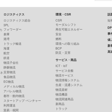
ロジスティクス
環境・CSR
話
ロジスティクス総合
CSR
短
モーダルシフト
3PL
D
フォワーダー
再生可能エネルギー
の
事
倉庫
安全
港湾
燃料
値
トラック輸送
環境への取り組み
新
海運
BCP
高
防災・災害
航空
鉄道
サービス・商品
物流子会社
ICT・IoT
静脈物流
サービス全般
災害物流
ンネ
物流サービス
食品物流
物流情報システム
EC物流
生産・流通システム
メディカル物流
物流資材
アパレル物流
物流機器
都市・館内物流
物流関連商品
スタートアップ･ベンチャー
新商品
利用運送
トラック
貿易・税関