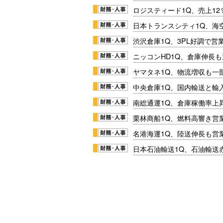
ロジスティード1Q、売上1
日本トランスシティ1Q、海
渋沢倉庫1Q、3PL好調で営
ニッコンHD1Q、倉庫伸長
ヤマタネ1Q、物流増収も一
中央倉庫1Q、国内輸送と輸
南総通運1Q、倉庫稼働率上
栗林商船1Q、燃料高響き営
名港海運1Q、陸送伸長も営業
日本石油輸送1Q、石油輸送