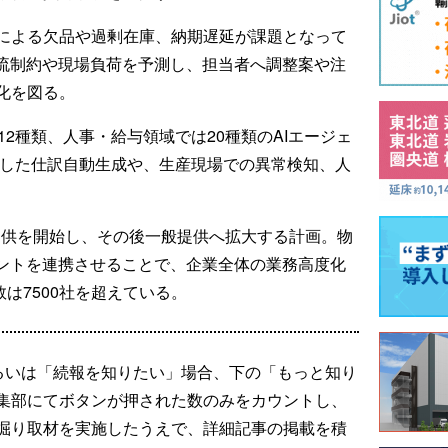
による欠品や過剰在庫、納期遅延が課題となって
物流制約や現場負荷を予測し、担当者へ調整案や注
化を図る。
12種類、人事・給与領域では20種類のAIエージェ
携した仕訳自動生成や、生産現場での異常検知、人
提供を開始し、その後一般提供へ拡大する計画。物
ェントを連携させることで、企業全体の業務高度化
数は7500社を超えている。
るいは「続報を知りたい」場合、下の「もっと知り
集部にてボタンが押された数のみをカウントし、
掘り取材を実施したうえで、詳細記事の掲載を積