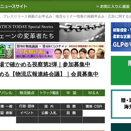
S TODAY｜国内最大の物流ニュースサイト
3PL, SCMなど国内外の最新の物流
、プレスリリース掲載のお申込み
物流セミナー情報の掲載申込み
広告に関する
場で確かめる視察第2弾｜参加募集中
める【物流広報連絡会議】｜会員募集中