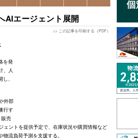
へAIエージェント展開
>>
この記事を印刷する（PDF）
代
戦略を発
計、人
開し、
Pや外部
遂行す
。販売
ージェントを提供予定で、在庫状況や購買情報など
や物流負荷予測を支援する。