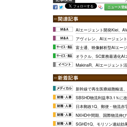
ニュース登
AIエージェント開発Kiei、A
アヴィレン、AIエージェン
富士通、映像解析型AIエー
オラクル、SC業務最適化A
MakinaR、AIエージェン
新幹線で再生医療細胞輸送
SBSHD物流利益率3.1％
日本郵政1Q、郵便・物流赤
NXHD中間期、国際物流伸び
SGHD1Q、モリソン連結効