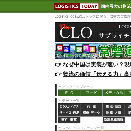
LOGISTIC
LogisticsToday総合トップに戻る
取材のご依頼
👉️
なぜ中国は実装が速い？現
👉️
物流の価値「伝える力」高
ピックアップテーマ
テーマ一覧
スペシャルコンテンツ一覧