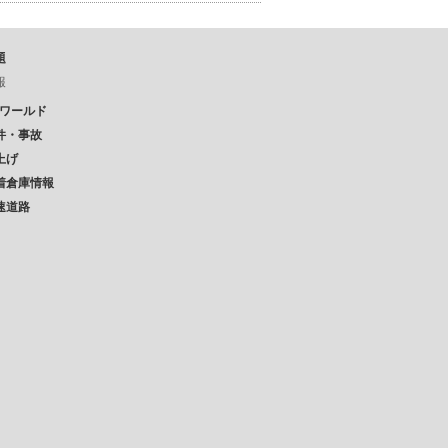
題
報
Pワールド
件・事故
上げ
着倉庫情報
速道路