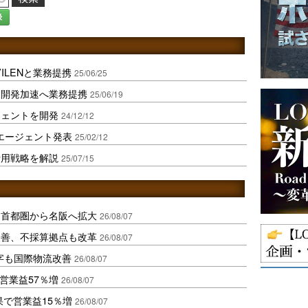
録
VILENと業務提携
25/06/25
ト開発加速へ業務提携
25/06/19
ジェントを開発
24/12/12
Iエージェント発表
25/02/12
ト活用戦略を解説
25/07/15
、首都圏から名阪へ拡大
26/08/07
に改善、不採算拠点も改革
26/08/07
字も国際物流改善
26/08/07
営業益57％増
26/08/07
果で営業益15％増
26/08/07