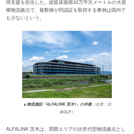
得支援を担当した。総延床面積32万平方メートルの大規
模物流拠点で、複数棟が同認証を取得する事例は国内で
も少ないという。
▲物流施設「ALFALINK 茨木1」の外観
（出所：日
本GLP）
ALFALINK 茨木は、関西エリアの次世代型物流拠点とし