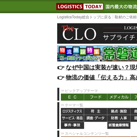
LOGISTIC
LogisticsToday総合トップに戻る
取材のご依頼
👉️
なぜ中国は実装が速い？現
👉️
物流の価値「伝える力」高
ピックアップテーマ
テーマ一覧
スペシャルコンテンツ一覧