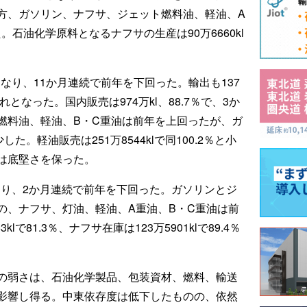
方、ガソリン、ナフサ、ジェット燃料油、軽油、A
石油化学原料となるナフサの生産は90万6660kl
％となり、11か月連続で前年を下回った。輸出も137
れとなった。国内販売は974万kl、88.7％で、3か
燃料油、軽油、B・C重油は前年を上回ったが、ガ
。軽油販売は251万8544klで同100.2％と小
は底堅さを保った。
％となり、2か月連続で前年を下回った。ガソリンとジ
の、ナフサ、灯油、軽油、A重油、B・C重油は前
lで81.3％、ナフサ在庫は123万5901klで89.4％
の弱さは、石油化学製品、包装資材、燃料、輸送
影響し得る。中東依存度は低下したものの、依然