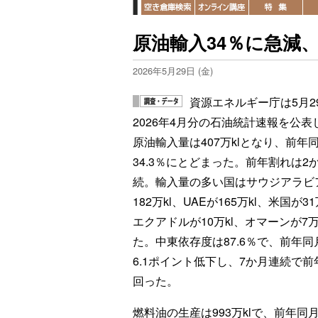
原油輸入34％に急減
2026年5月29日 (金)
資源エネルギー庁は5月2
2026年4月分の石油統計速報を公表
原油輸入量は407万klとなり、前年
34.3％にとどまった。前年割れは2
続。輸入量の多い国はサウジアラビ
182万kl、UAEが165万kl、米国が31
エクアドルが10万kl、オマーンが7万
た。中東依存度は87.6％で、前年同
6.1ポイント低下し、7か月連続で前
回った。
燃料油の生産は993万klで、前年同