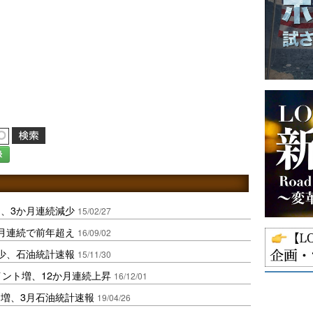
録
％、3か月連続減少
15/02/27
月連続で前年超え
16/09/02
減少、石油統計速報
15/11/30
イント増、12か月連続上昇
16/12/01
％増、3月石油統計速報
19/04/26