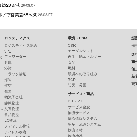
益23％減
26/08/07
赤字で営業益68％減
26/08/07
ロジスティクス
環境・CSR
話
ロジスティクス総合
CSR
短
モーダルシフト
3PL
D
フォワーダー
再生可能エネルギー
の
事
倉庫
安全
港湾
燃料
値
トラック輸送
環境への取り組み
新
海運
BCP
高
防災・災害
航空
鉄道
サービス・商品
物流子会社
ICT・IoT
静脈物流
サービス全般
災害物流
ンネ
物流サービス
食品物流
物流情報システム
EC物流
生産・流通システム
メディカル物流
物流資材
アパレル物流
物流機器