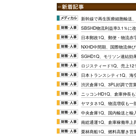
新幹線で再生医療細胞輸送
SBSHD物流利益率3.1％
日本郵政1Q、郵便・物流赤
NXHD中間期、国際物流伸び
SGHD1Q、モリソン連結効
ロジスティード1Q、売上1
日本トランスシティ1Q、海
渋沢倉庫1Q、3PL好調で営
ニッコンHD1Q、倉庫伸長
ヤマタネ1Q、物流増収も一
中央倉庫1Q、国内輸送と輸
南総通運1Q、倉庫稼働率上
栗林商船1Q、燃料高響き営