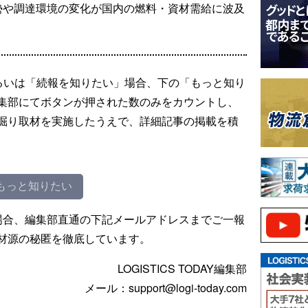
勢や調達環境の変化が国内の燃料・資材需給に波及
るいは「続報を知りたい」場合、下の「もっと知り
集部にてボタンが押された数のみをカウントし、
掘り取材を実施したうえで、詳細記事の掲載を積
もっと知りたい
場合、編集部直通の下記メールアドレスまでご一報
材源の秘匿を徹底しています。
LOGISTICS TODAY編集部
メール：support@logi-today.com