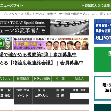
S TODAY｜国内最大の物流ニュースサイト
3PL, SCMなど国内外の最新の物流
、プレスリリース掲載のお申込み
物流セミナー情報の掲載申込み
広告に関する
場で確かめる視察第2弾｜参加募集中
める【物流広報連絡会議】｜会員募集中