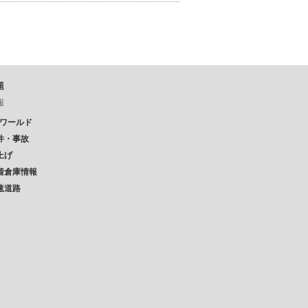
題
報
Pワールド
件・事故
上げ
着倉庫情報
速道路