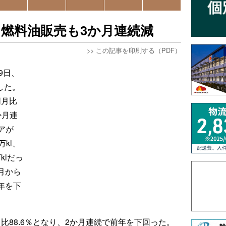
、燃料油販売も3か月連続減
>>
この記事を印刷する（PDF）
9日、
した。
同月比
か月連
アが
万kl、
klだっ
月から
年を下
月比88.6％となり、2か月連続で前年を下回った。