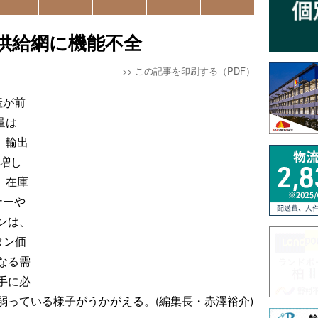
供給網に機能不全
>>
この記事を印刷する（PDF）
産が前
量は
。輸出
急増し
、在庫
ナーや
ンは、
タン価
なる需
手に必
弱っている様子がうかがえる。(編集長・赤澤裕介)