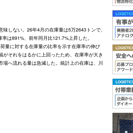
味しない。26年4月の在庫量は5万2643トンで、
率は891%、前年同月比121.7%上昇した。
、出荷量に対する在庫量の比率を示す在庫率の伸び
幅がそれをはるかに上回ったため、在庫率が大き
市場へ流れる量は急減した。統計上の在庫は、川
。