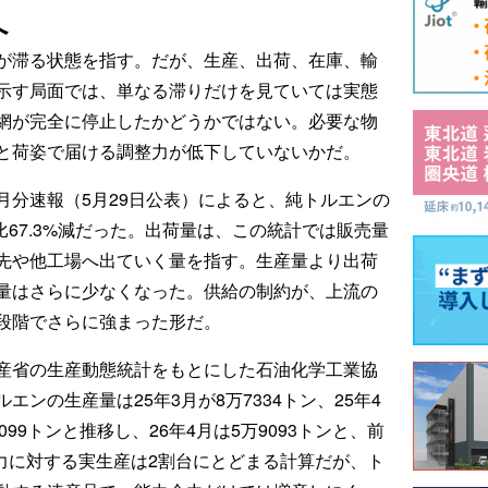
へ
が滞る状態を指す。だが、生産、出荷、在庫、輸
示す局面では、単なる滞りだけを見ていては実態
網が完全に停止したかどうかではない。必要な物
と荷姿で届ける調整力が低下していないかだ。
年4月分速報（5月29日公表）によると、純トルエンの
比67.3%減だった。出荷量は、この統計では販売量
先や他工場へ出ていく量を指す。生産量より出荷
量はさらに少なくなった。供給の制約が、上流の
段階でさらに強まった形だ。
産省の生産動態統計をもとにした石油化学工業協
ンの生産量は25年3月が8万7334トン、25年4
4099トンと推移し、26年4月は5万9093トンと、前
能力に対する実生産は2割台にとどまる計算だが、ト