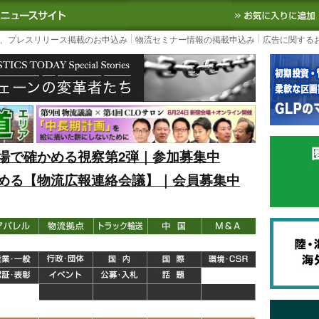
S TODAY｜国内最大の物流ニュースサイト
3PL, SCMなど国内外の最新の物流
、プレスリリース掲載のお申込み
物流セミナー情報の掲載申込み
広告に関する
場で確かめる視察第2弾｜参加募集中
める【物流広報連絡会議】｜会員募集中