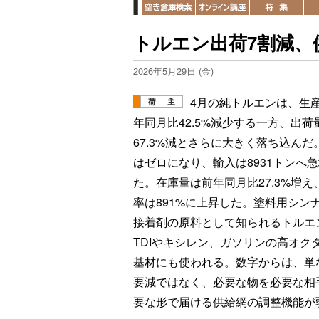
トルエン出荷7割減、
2026年5月29日 (金)
4月の純トルエンは、生
年同月比42.5%減少する一方、出荷
67.3%減とさらに大きく落ち込んだ
はゼロになり、輸入は8931トンへ
た。在庫量は前年同月比27.3%増え
率は891%に上昇した。塗料用シン
接着剤の原料として知られるトルエ
TDIやキシレン、ガソリンの高オク
基材にも使われる。数字からは、単
要減ではなく、必要な物を必要な相
要な形で届ける供給網の調整機能が