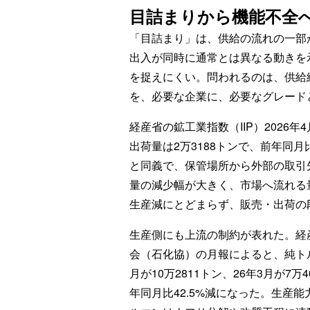
目詰まりから機能不全
「目詰まり」は、供給の流れの一部
出入が同時に通常とは異なる動きを
を捉えにくい。問われるのは、供給
を、必要な企業に、必要なグレード
経産省の鉱工業指数（IIP）2026
出荷量は2万3188トンで、前年同月
と同義で、保管場所から外部の取引
量の減少幅が大きく、市場へ流れる
生産減にとどまらず、販売・出荷の
生産側にも上流の制約が表れた。経
会（石化協）の月報によると、純トルエ
月が10万2811トン、26年3月が7万
年同月比42.5%減になった。生産