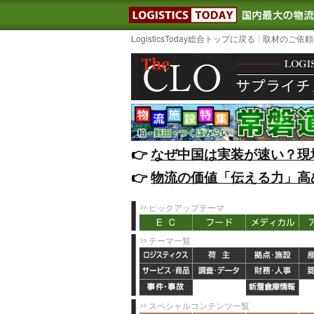
LOGISTIC
LogisticsToday総合トップに戻る
取材のご依頼
👉️
なぜ中国は実装が速い？現
👉️
物流の価値「伝える力」高
ピックアップテーマ
テーマ一覧
スペシャルコンテンツ一覧