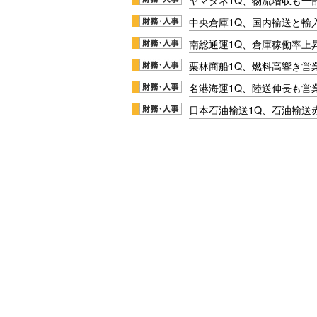
中央倉庫1Q、国内輸送と輸
南総通運1Q、倉庫稼働率上
栗林商船1Q、燃料高響き営
名港海運1Q、陸送伸長も営業
日本石油輸送1Q、石油輸送