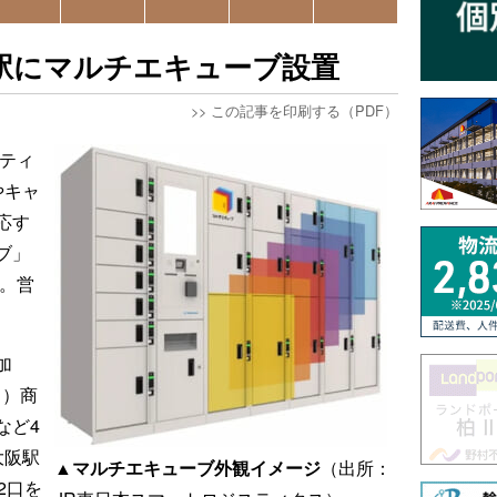
阪駅にマルチエキューブ設置
>>
この記事を印刷する（PDF）
スティ
やキャ
応す
ブ」
た。営
加
引）商
など4
大阪駅
▲マルチエキューブ外観イメージ
（出所：
2口を