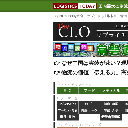
LOGISTIC
LogisticsToday総合トップに戻る
取材のご依頼
👉️
なぜ中国は実装が速い？現
👉️
物流の価値「伝える力」高
ピックアップテーマ
テーマ一覧
スペシャルコンテンツ一覧