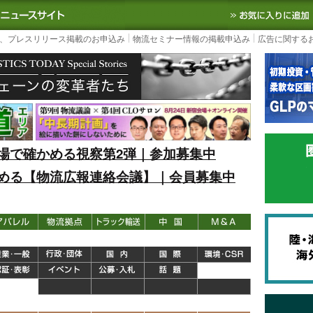
S TODAY｜国内最大の物流ニュースサイト
3PL, SCMなど国内外の最新の物流
、プレスリリース掲載のお申込み
物流セミナー情報の掲載申込み
広告に関する
場で確かめる視察第2弾｜参加募集中
める【物流広報連絡会議】｜会員募集中