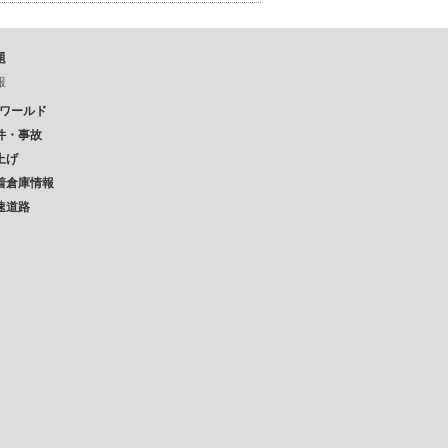
題
報
Pワールド
件・事故
上げ
着倉庫情報
速道路