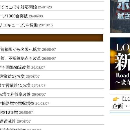
ブではこぽす対応開始
25/01/23
ブ1000台突破
26/06/03
ルチエキューブ｣を稼働
23/10/16
、首都圏から名阪へ拡大
26/08/07
に改善、不採算拠点も改革
26/08/07
字も国際物流改善
26/08/07
営業益57％増
26/08/07
果で営業益15％増
26/08/07
2％増で利益率改善
26/08/07
空輸送増で増収増益
26/08/07
業益18％増
26/08/07
も運送減益
26/08/07
部荷主減で減益