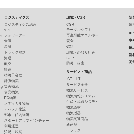
ロジスティクス
環境・CSR
話
ロジスティクス総合
CSR
短
モーダルシフト
3PL
D
フォワーダー
再生可能エネルギー
の
事
倉庫
安全
港湾
燃料
値
トラック輸送
環境への取り組み
新
海運
BCP
高
防災・災害
航空
鉄道
サービス・商品
物流子会社
ICT・IoT
静脈物流
サービス全般
災害物流
ンネ
物流サービス
食品物流
物流情報システム
EC物流
生産・流通システム
メディカル物流
物流資材
アパレル物流
物流機器
都市・館内物流
物流関連商品
スタートアップ･ベンチャー
新商品
利用運送
トラック
貿易・税関