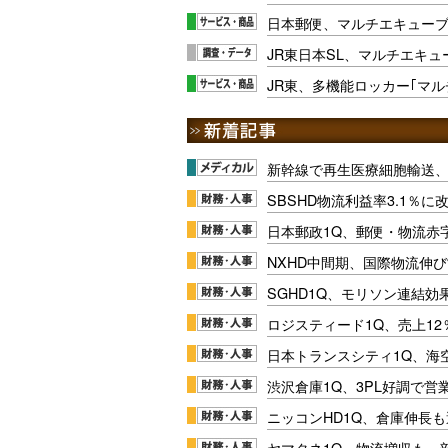
日本郵便、マルチエキュー
JR東日本SL、マルチエキュー
JR東、多機能ロッカー｢マ
新幹線で再生医療細胞輸送
SBSHD物流利益率3.1％
日本郵政1Q、郵便・物流赤
NXHD中間期、国際物流伸び
SGHD1Q、モリソン連結効
ロジスティード1Q、売上1
日本トランスシティ1Q、海
渋沢倉庫1Q、3PL好調で営
ニッコンHD1Q、倉庫伸長
ヤマタネ1Q、物流増収も一