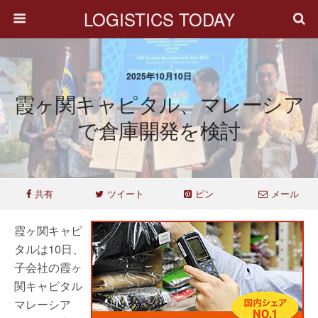
LOGISTICS TODAY
2025年10月10日
霞ヶ関キャピタル、マレーシア
で倉庫開発を検討
共有
ツイート
ピン
メール
霞ヶ関キャピ
タルは10日、
子会社の霞ヶ
関キャピタル
マレーシア