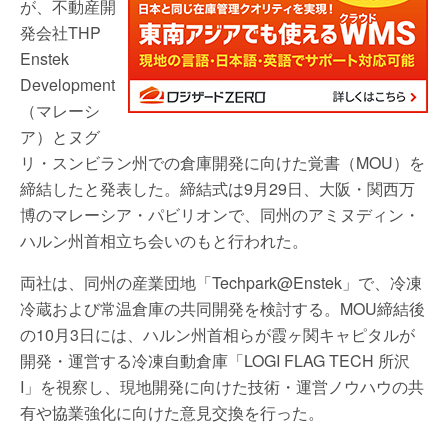
が、不動産開
発会社THP
Enstek
Development
（マレーシ
ア）とヌグ
リ・スンビラン州での倉庫開発に向けた覚書（MOU）を
締結したと発表した。締結式は9月29日、大阪・関西万
博のマレーシア・パビリオンで、同州のアミヌディン・
ハルン州首相立ち会いのもと行われた。
両社は、同州の産業団地「Techpark@Enstek」で、冷凍
冷蔵および常温倉庫の共同開発を検討する。MOU締結後
の10月3日には、ハルン州首相らが霞ヶ関キャピタルが
開発・運営する冷凍自動倉庫「LOGI FLAG TECH 所沢
I」を視察し、現地開発に向けた技術・運営ノウハウの共
有や協業強化に向けた意見交換を行った。