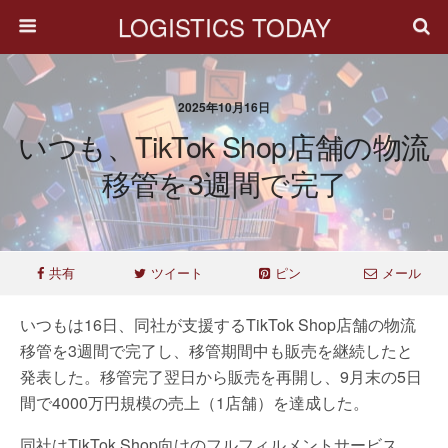
LOGISTICS TODAY
2025年10月16日
いつも、TikTok Shop店舗の物流
移管を3週間で完了
共有
ツイート
ピン
メール
いつもは16日、同社が支援するTikTok Shop店舗の物流
移管を3週間で完了し、移管期間中も販売を継続したと
発表した。移管完了翌日から販売を再開し、9月末の5日
間で4000万円規模の売上（1店舗）を達成した。
同社はTikTok Shop向けのフルフィルメントサービス