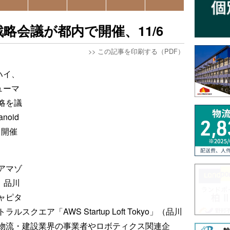
略会議が都内で開催、11/6
>>
この記事を印刷する（PDF）
ルハイ、
ューマ
略を議
oid
」を開催
アマゾ
、品川
ャピタ
エア「AWS Startup Loft Tokyo」（品川
物流・建設業界の事業者やロボティクス関連企