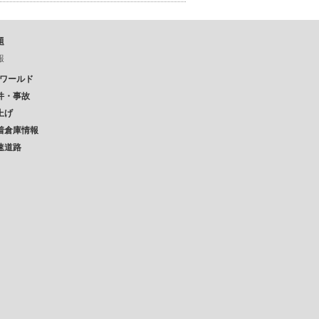
題
報
Pワールド
件・事故
上げ
着倉庫情報
速道路