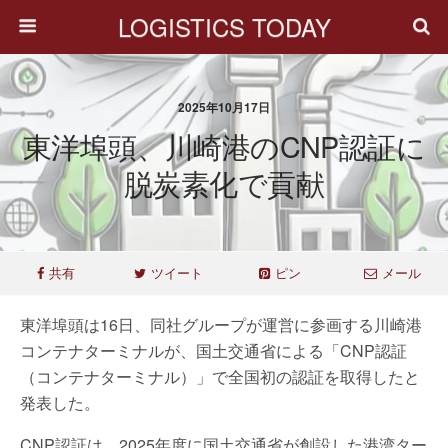
LOGISTICS TODAY
2025年10月17日
東洋埠頭、川崎港のCNP認証に
脱炭素化で貢献
共有
ツイート
ピン
メール
東洋埠頭は16日、同社グループが運営に参画する川崎港
コンテナターミナルが、国土交通省による「CNP認証
（コンテナターミナル）」で全国初の認証を取得したと
発表した。
CNP認証は、2025年度に国土交通省が創設した港湾ター