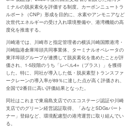
ミナルの脱炭素化を評価する制度。カーボンニュートラ
ルポート（CNP）形成を目的に、水素やアンモニアなど
次世代エネルギーの受け入れ環境整備や、港湾機能の高
度化を推進する。
川崎港では、川崎市と指定管理者の横浜川崎国際港湾・
川崎臨港倉庫埠頭共同事業体、ターミナルオペレータの
東洋埠頭グループが連携して脱炭素化を進めたことが評
価され、1-5段階のうち「レベル4+（プラス）」を獲得
した。特に、同社が導入した低・脱炭素型トランスファ
ークレーンの導入率が89％に達した点が高く評価され、
全国で2番目に高い評価結果となった。
同社はこれまで東扇島支店でのエコステージ認証や川崎
支店でのグリーン経営認証取得、「みなとSDGsパート
ナー」登録など、環境配慮型の港湾運営に取り組んでい
る。