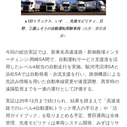
▲UDトラックス、いすゞ、先進モビリティ、日
野、三菱ふそうの自動運転実験車両
（出所：豊田通
商）
今回の総合実証では、新東名高速道路・新御殿場インタ
ーチェンジ-岡崎SA間で、自動運転サービス支援道を活
用したレベル4相当の自動走行を実施。駿河湾沼津SAと
浜松SAでは自動発着・合流支援を行い、路側機器による
先読み情報を用いた自動車線変更や速度調整、異常時の
遠隔監視までを一連の運行として評価する。
実証は25年12月まで続けられ、結果を踏まえて「高速道
路でのレベル4自動運転トラック導入の手引き」や「活
用ガイドブック」を取りまとめる予定。豊田通商は全体
管理、先進モビリティは車両システム開発、みずほリサ