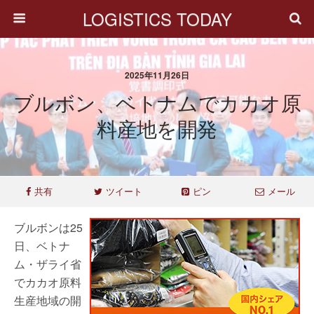
LOGISTICS TODAY
2025年11月26日
ブルボン、ベトナムでカカオ原
料産地を開発
共有
ツイート
ピン
メール
ブルボンは25
日、ベトナ
ム・ザライ省
でカカオ原料
生産地域の開