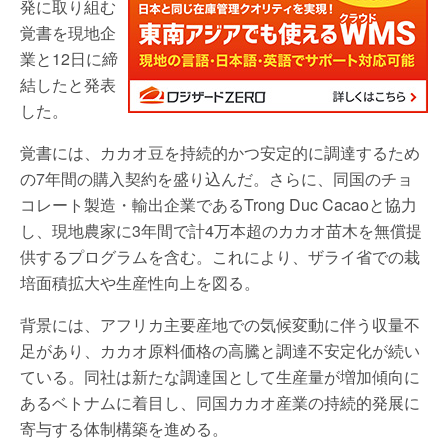
発に取り組む
覚書を現地企
業と12日に締
結したと発表
した。
覚書には、カカオ豆を持続的かつ安定的に調達するため
の7年間の購入契約を盛り込んだ。さらに、同国のチョ
コレート製造・輸出企業であるTrong Duc Cacaoと協力
し、現地農家に3年間で計4万本超のカカオ苗木を無償提
供するプログラムを含む。これにより、ザライ省での栽
培面積拡大や生産性向上を図る。
背景には、アフリカ主要産地での気候変動に伴う収量不
足があり、カカオ原料価格の高騰と調達不安定化が続い
ている。同社は新たな調達国として生産量が増加傾向に
あるベトナムに着目し、同国カカオ産業の持続的発展に
寄与する体制構築を進める。