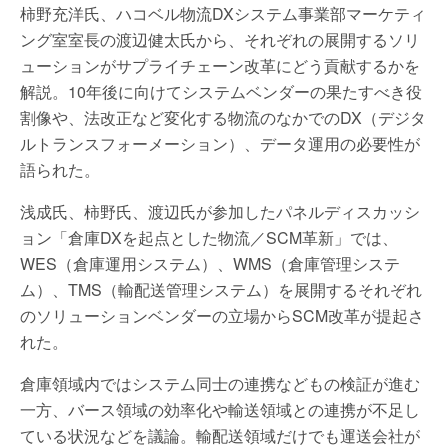
柿野充洋氏、ハコベル物流DXシステム事業部マーケティ
ング室室長の渡辺健太氏から、それぞれの展開するソリ
ューションがサプライチェーン改革にどう貢献するかを
解説。10年後に向けてシステムベンダーの果たすべき役
割像や、法改正など変化する物流のなかでのDX（デジタ
ルトランスフォーメーション）、データ運用の必要性が
語られた。
浅成氏、柿野氏、渡辺氏が参加したパネルディスカッシ
ョン「倉庫DXを起点とした物流／SCM革新」では、
WES（倉庫運用システム）、WMS（倉庫管理システ
ム）、TMS（輸配送管理システム）を展開するそれぞれ
のソリューションベンダーの立場からSCM改革が提起さ
れた。
倉庫領域内ではシステム同士の連携などもの検証が進む
一方、バース領域の効率化や輸送領域との連携が不足し
ている状況などを議論。輸配送領域だけでも運送会社が