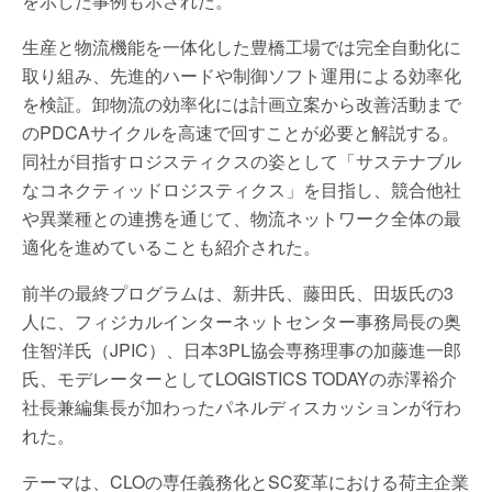
を示した事例も示された。
生産と物流機能を一体化した豊橋工場では完全自動化に
取り組み、先進的ハードや制御ソフト運用による効率化
を検証。卸物流の効率化には計画立案から改善活動まで
のPDCAサイクルを高速で回すことが必要と解説する。
同社が目指すロジスティクスの姿として「サステナブル
なコネクティッドロジスティクス」を目指し、競合他社
や異業種との連携を通じて、物流ネットワーク全体の最
適化を進めていることも紹介された。
前半の最終プログラムは、新井氏、藤田氏、田坂氏の3
人に、フィジカルインターネットセンター事務局長の奥
住智洋氏（JPIC）、日本3PL協会専務理事の加藤進一郎
氏、モデレーターとしてLOGISTICS TODAYの赤澤裕介
社長兼編集長が加わったパネルディスカッションが行わ
れた。
テーマは、CLOの専任義務化とSC変革における荷主企業