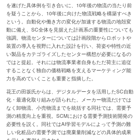
を遂げた具体例を引き合いに、10年後の物流の当たり前
を疑うことから、10年後に向けた物流戦略を構築すべき
という。自動化や働き方の変化が加速する物流の地殻変
動に備え、SC全体を見据えた計画系の重要性についても
強調。物流センターについては計画段階からロボットや
装置の導入を視野に入れた設計を行い、荷姿や特性の近
い製品をカテゴライズしたセンター構想が必要になるの
ではと提起。それには物流事業者自身もただ荷主に追従
することなく独自の価格戦略を支えるマーケティング能
力を高めていくことも重要と指摘した。
花王の田坂氏からは、デジタルデータを活用したSC自動
化・最適化取り組みが語られた。メーカー物流だけでは
なく卸物流、小売物流までを統括する同社では、需要予
測の精度向上を重視。SCMにおける需要予測技術開発の
必要性を説く。同社ではAI学習モデルによって予測の難
しい化粧品の需要予測では廃棄量削減などの具体的成果