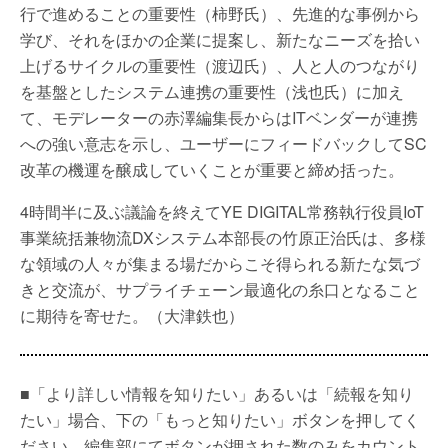
行で進めることの重要性（柿野氏）、先進的な事例から
学び、それをほかの企業に提案し、新たなニーズを拾い
上げるサイクルの重要性（渡辺氏）、人と人のつながり
を基盤としたシステム連携の重要性（浅也氏）に加え
て、モデレーターの赤澤編集長からはITベンダーが連携
への強い意志を示し、ユーザーにフィードバックしてSC
改革の機運を醸成していくことが重要と締め括った。
4時間半に及ぶ議論を終えてYE DIGITAL常務執行役員IoT
事業統括兼物流DXシステム本部長の竹原正治氏は、多様
な領域の人々が集まる場だからこそ得られる新たな気づ
きと交流が、サプライチェーン最適化の糸口となること
に期待を寄せた。（大津鉄也）
■「より詳しい情報を知りたい」あるいは「続報を知り
たい」場合、下の「もっと知りたい」ボタンを押してく
ださい。編集部にてボタンが押された数のみをカウント