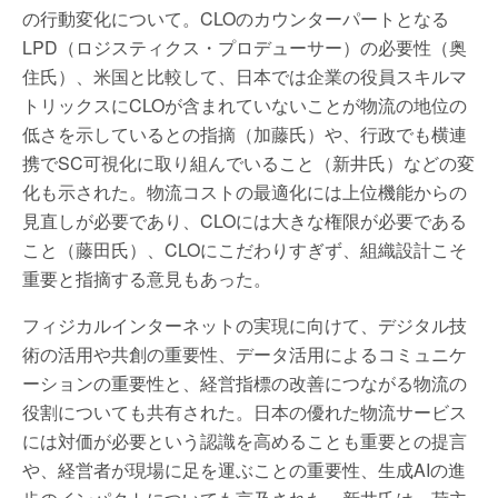
の行動変化について。CLOのカウンターパートとなる
LPD（ロジスティクス・プロデューサー）の必要性（奥
住氏）、米国と比較して、日本では企業の役員スキルマ
トリックスにCLOが含まれていないことが物流の地位の
低さを示しているとの指摘（加藤氏）や、行政でも横連
携でSC可視化に取り組んでいること（新井氏）などの変
化も示された。物流コストの最適化には上位機能からの
見直しが必要であり、CLOには大きな権限が必要である
こと（藤田氏）、CLOにこだわりすぎず、組織設計こそ
重要と指摘する意見もあった。
フィジカルインターネットの実現に向けて、デジタル技
術の活用や共創の重要性、データ活用によるコミュニケ
ーションの重要性と、経営指標の改善につながる物流の
役割についても共有された。日本の優れた物流サービス
には対価が必要という認識を高めることも重要との提言
や、経営者が現場に足を運ぶことの重要性、生成AIの進