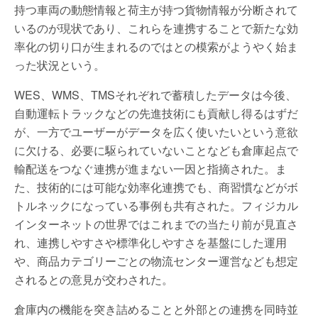
持つ車両の動態情報と荷主が持つ貨物情報が分断されて
いるのが現状であり、これらを連携することで新たな効
率化の切り口が生まれるのではとの模索がようやく始ま
った状況という。
WES、WMS、TMSそれぞれで蓄積したデータは今後、
自動運転トラックなどの先進技術にも貢献し得るはずだ
が、一方でユーザーがデータを広く使いたいという意欲
に欠ける、必要に駆られていないことなども倉庫起点で
輸配送をつなぐ連携が進まない一因と指摘された。ま
た、技術的には可能な効率化連携でも、商習慣などがボ
トルネックになっている事例も共有された。フィジカル
インターネットの世界ではこれまでの当たり前が見直さ
れ、連携しやすさや標準化しやすさを基盤にした運用
や、商品カテゴリーごとの物流センター運営なども想定
されるとの意見が交わされた。
倉庫内の機能を突き詰めることと外部との連携を同時並