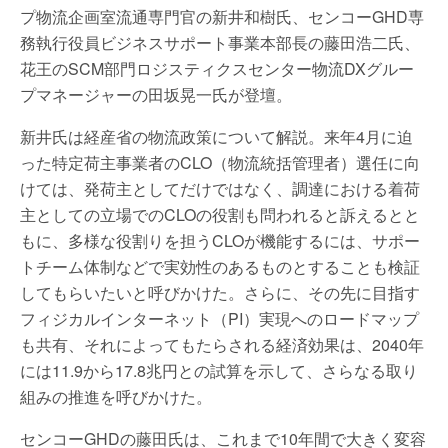
プ物流企画室流通専門官の新井和樹氏、センコーGHD専
務執行役員ビジネスサポート事業本部長の藤田浩二氏、
花王のSCM部門ロジスティクスセンター物流DXグルー
プマネージャーの田坂晃一氏が登壇。
新井氏は経産省の物流政策について解説。来年4月に迫
った特定荷主事業者のCLO（物流統括管理者）選任に向
けては、発荷主としてだけではなく、調達における着荷
主としての立場でのCLOの役割も問われると訴えるとと
もに、多様な役割りを担うCLOが機能するには、サポー
トチーム体制などで実効性のあるものとすることも検証
してもらいたいと呼びかけた。さらに、その先に目指す
フィジカルインターネット（PI）実現へのロードマップ
も共有、それによってもたらされる経済効果は、2040年
には11.9から17.8兆円との試算を示して、さらなる取り
組みの推進を呼びかけた。
センコーGHDの藤田氏は、これまで10年間で大きく変容