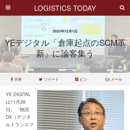
LOGISTICS TODAY
2025年12月1日
YEデジタル「倉庫起点のSCM革
新」に論客集う
共有
ツイート
ピン
メール
YE DIGITAL
は11月28
日、「物流
DX（デジタ
ルトランスフ