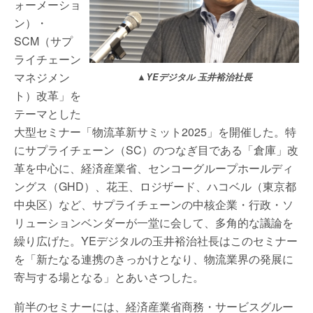
ォーメーショ
ン）・
SCM（サプ
ライチェーン
マネジメン
▲YEデジタル 玉井裕治社長
ト）改革」を
テーマとした
大型セミナー「物流革新サミット2025」を開催した。特
にサプライチェーン（SC）のつなぎ目である「倉庫」改
革を中心に、経済産業省、センコーグループホールディ
ングス（GHD）、花王、ロジザード、ハコベル（東京都
中央区）など、サプライチェーンの中核企業・行政・ソ
リューションベンダーが一堂に会して、多角的な議論を
繰り広げた。YEデジタルの玉井裕治社長はこのセミナー
を「新たなる連携のきっかけとなり、物流業界の発展に
寄与する場となる」とあいさつした。
前半のセミナーには、経済産業省商務・サービスグルー