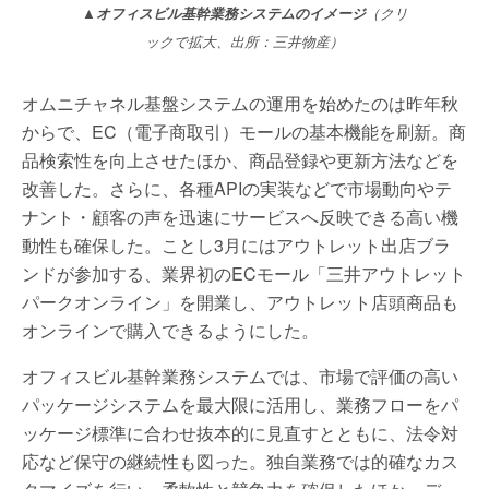
▲オフィスビル基幹業務システムのイメージ
（クリ
ックで拡大、出所：三井物産）
オムニチャネル基盤システムの運用を始めたのは昨年秋
からで、EC（電子商取引）モールの基本機能を刷新。商
品検索性を向上させたほか、商品登録や更新方法などを
改善した。さらに、各種APIの実装などで市場動向やテ
ナント・顧客の声を迅速にサービスへ反映できる高い機
動性も確保した。ことし3月にはアウトレット出店ブラ
ンドが参加する、業界初のECモール「三井アウトレット
パークオンライン」を開業し、アウトレット店頭商品も
オンラインで購入できるようにした。
オフィスビル基幹業務システムでは、市場で評価の高い
パッケージシステムを最大限に活用し、業務フローをパ
ッケージ標準に合わせ抜本的に見直すとともに、法令対
応など保守の継続性も図った。独自業務では的確なカス