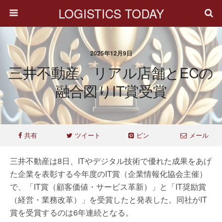
LOGISTICS TODAY
2025年12月9日
三井不動産、リアル店舗とECの
融合図りIT賞受賞
共有
ツイート
ピン
メール
三井不動産は8日、ITやデジタル技術で優れた成果をあげ
た企業を表彰する今年度のIT賞（企業情報化協会主催）
で、「IT賞（顧客価値・サービス革新）」と「IT奨励賞
（経営・業務改革）」を受賞したと発表した。同社がIT
賞を受賞するのは6年連続となる。