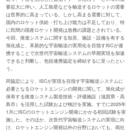
要拡大に伴い、人工衛星などを輸送するロケットの需要
は世界的に高まっている。しかし高まる需要に対して、
国内のロケット供給・打ち上げ能力は不足しており、特
に民間の国産ロケット開発は急務の課題とされている。
今回、推進システムに関する知見、施設・設備を有する
旭化成と、革新的な宇宙輸送の実用化を目指すISCが連
携することで次世代宇宙輸送システムの早期実現を加速
できると判断し、包括連携協定を締結するに至ったとい
う。
同協定により、ISCが実現を目指す宇宙輸送システムに
必要となるロケットエンジンの開発に関して、旭化成が
保有する推進システム製造技術・評価施設（滋賀県・高
島市）を活用した試験および検討を実施。すでに2025年
1月にISCのロケットエンジン開発にかかる初回試験を実
施した。そのほか、次世代宇宙輸送システムの実現に向
け、ロケットエンジン開発以外の分野においても、両社