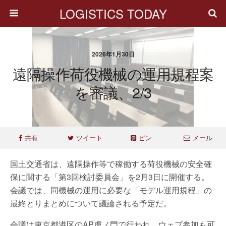
LOGISTICS TODAY
2026年1月30日
遠隔操作荷役機械の運用規程案
を審議、2/3
共有
ツイート
ピン
メール
国土交通省は、遠隔操作等で稼働する荷役機械の安全確
保に関する「第3回検討委員会」を2月3日に開催する。
会議では、同機械の運用に必要な「モデル運用規程」の
最終とりまとめについて議論される予定だ。
会議は東京都港区のAP虎ノ門で行われ、ウェブ参加も可