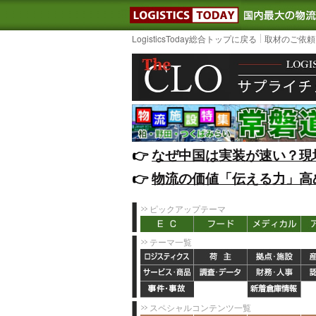
LOGISTIC
LogisticsToday総合トップに戻る
取材のご依頼
👉️
なぜ中国は実装が速い？現
👉️
物流の価値「伝える力」高
ピックアップテーマ
テーマ一覧
スペシャルコンテンツ一覧