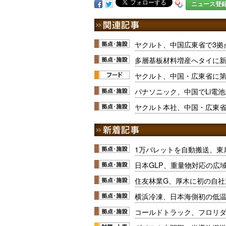
ニュース登
ヤクルト、中国広東省で3拠
多層基板材料増産へタイに
ヤクルト、中国・広東省に第
パナソニック、中国でLi電
ヤクルト本社、中国・広東省
1万パレットを自動搬送、東
日本GLP、重量物対応の広
住友林業G、厚木に初の自社
横浜冷凍、日本海側初の低
コールドトラック、フロリ