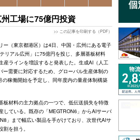
州工場に75億円投資
>>
この記事を印刷する（PDF）
リー（東京都港区）は4日、中国・広州にある電子
テリアル広州」に75億円を投じ、多層基板材料
新生産ラインを増設すると発表した。生成AI（人工
ーバー需要に対応するため、グローバル生産体制の
4月の稼働開始を予定し、同年度内の量産体制構築
基板材料の主力拠点の一つで、低伝送損失を特徴
産している。既存の「MEGTRON6」からAIサーバ
ON8」まで幅広い製品を手がけており、次世代AIサ
役割を担う。