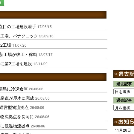
録
点目の工場建設着手
17/06/15
新工場、パナソニック
25/09/16
2工場
11/07/20
池新工場が竣工・稼動
12/07/17
に第2工場を建設
12/11/09
過去記事
扇島に冷凍倉庫
26/08/06
域拠点が厚木に完成
26/08/06
過去記事
運営型物流拠点
26/08/06
温物流拠点を長岡に
26/08/06
ダに低温物流拠点
26/08/06
11月26日