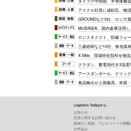
ダイフク中間期、半導体搬
アスクル社長に成松氏、物
GROUNDなど5社、ロジ大
MUSINSA、国内倉庫活用
ロジスネクスト、防爆フォ
三菱総研など10社、軟包装
X Mile、現場特化型AIを
クラダシ、蓄電池付き3温度
アースダンボール、クリッ
食品輸出が上期最高、米国
Logistics Todayから
お知らせ
広告に関するお問い合わせ
取材のご依頼、プレスリリース掲載
お申込み