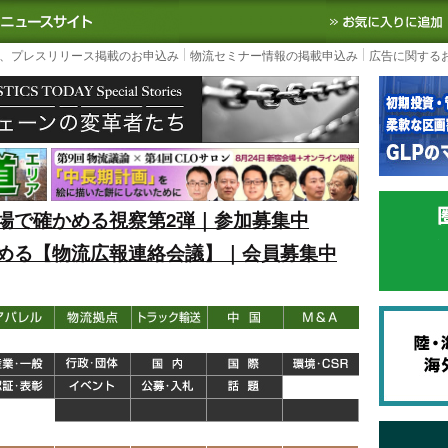
S TODAY｜国内最大の物流ニュースサイト
3PL, SCMなど国内外の最新の物流
、プレスリリース掲載のお申込み
物流セミナー情報の掲載申込み
広告に関する
場で確かめる視察第2弾｜参加募集中
める【物流広報連絡会議】｜会員募集中