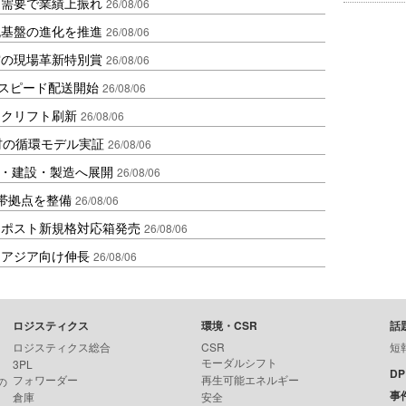
送需要で業績上振れ
26/08/06
流基盤の進化を推進
26/08/06
賞の現場革新特別賞
26/08/06
しスピード配送開始
26/08/06
ークリフト刷新
26/08/06
材の循環モデル実証
26/08/06
物流・建設・製造へ展開
26/08/06
帯拠点を整備
26/08/06
クポスト新規格対応箱発売
26/08/06
・アジア向け伸長
26/08/06
ロジスティクス
環境・CSR
話
ロジスティクス総合
CSR
短
モーダルシフト
3PL
D
フォワーダー
再生可能エネルギー
の
事
倉庫
安全