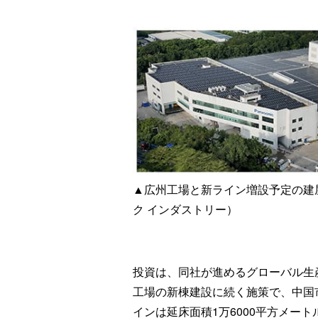
▲広州工場と新ライン増設予定の建
ク インダストリー）
投資は、同社が進めるグローバル生
工場の新棟建設に続く施策で、中国
インは延床面積1万6000平方メー