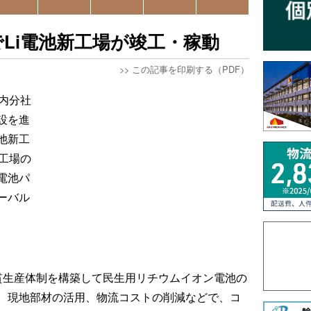
Li電池新工場が竣工・稼動
>>
この記事を印刷する（PDF）
内分社
設を進
池新工
工場の
電池パ
ーバル
貫生産体制を構築して民生用リチウムイオン電池の
、現地部材の活用、物流コストの削減などで、コ