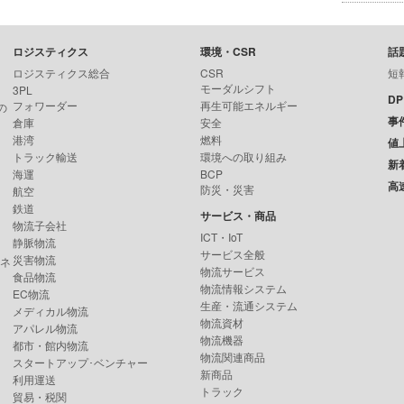
ロジスティクス
環境・CSR
話
ロジスティクス総合
CSR
短
モーダルシフト
3PL
D
フォワーダー
再生可能エネルギー
の
事
倉庫
安全
港湾
燃料
値
トラック輸送
環境への取り組み
新
海運
BCP
高
防災・災害
航空
鉄道
サービス・商品
物流子会社
ICT・IoT
静脈物流
サービス全般
災害物流
ンネ
物流サービス
食品物流
物流情報システム
EC物流
生産・流通システム
メディカル物流
物流資材
アパレル物流
物流機器
都市・館内物流
物流関連商品
スタートアップ･ベンチャー
新商品
利用運送
トラック
貿易・税関