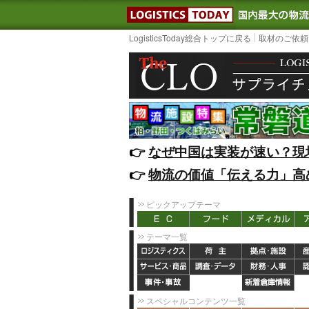
LOGISTIC
LogisticsToday総合トップに戻る
取材のご依頼
👉️
なぜ中国は実装が速い？現
👉️
物流の価値「伝える力」高
ピックアップテーマ
テーマ一覧
スペシャルコンテンツ一覧