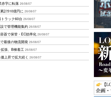
業赤字に転落
26/08/07
累計510億円に
26/08/07
トラック60台
26/08/07
新設で管理機能集約
26/08/07
容器で保管・EC効率化
26/08/07
地で最後の物流開発
26/08/07
を拡張、B棟着工
26/08/07
、単価上昇で拡大続く
26/08/07