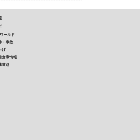
題
報
Pワールド
件・事故
上げ
着倉庫情報
速道路