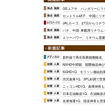
GSユアサ、ハンガリーにリ
セントラル硝子、中国にリ
JALカーゴ、27日からリチ
パナ、中国･車載用リチウム
エリーパワー、リチウム需
新幹線で再生医療細胞輸送
NXHD中間期、国際物流伸び
SGHD1Q、モリソン連結効
渋沢倉庫1Q、3PL好調で営
ニッコンHD1Q、倉庫伸長
日本石油輸送1Q、石油輸送
名港海運1Q、陸送伸長も営業