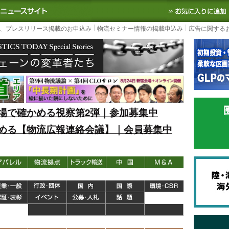
S TODAY｜国内最大の物流ニュースサイト
3PL, SCMなど国内外の最新の物流
、プレスリリース掲載のお申込み
物流セミナー情報の掲載申込み
広告に関する
場で確かめる視察第2弾｜参加募集中
める【物流広報連絡会議】｜会員募集中