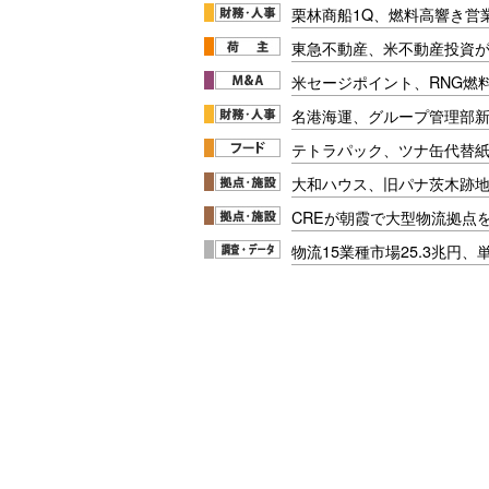
栗林商船1Q、燃料高響き営
東急不動産、米不動産投資が
米セージポイント、RNG燃料
名港海運、グループ管理部
テトラパック、ツナ缶代替紙
大和ハウス、旧パナ茨木跡
CREが朝霞で大型物流拠点
物流15業種市場25.3兆円