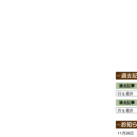
過去記事
過去記事
11月26日