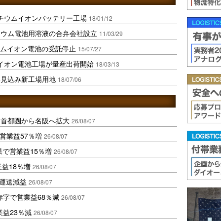
チウムイオンバッテリー工場
18/01/12
チウム電池用溶液の合弁会社設立
11/03/29
ウムイオン電池の受託停止
15/07/27
イオン電池工場が量産出荷開始
18/03/13
要見込み新工場用地
18/07/06
、首都圏から名阪へ拡大
26/08/07
営業益57％増
26/08/07
果で営業益15％増
26/08/07
業益18％増
26/08/07
も運送減益
26/08/07
赤字で営業益68％減
26/08/07
益23％減
26/08/07