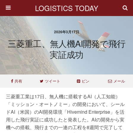
LOGISTICS TODAY
2026年3月17日
三菱重工、無人機AI開発で飛行
実証成功
共有
ツイート
ピン
メール
三菱重工業は17日、無人機に搭載するAI（人工知能）
「ミッション・オートノミー」の開発において、シール
ドAI（米国）のAI開発環境「Hivemind Enterprise」を活
用した飛行実証に成功したと発表した。AIの開発から実
機への搭載、飛行までの一連の工程を8週間で完了して