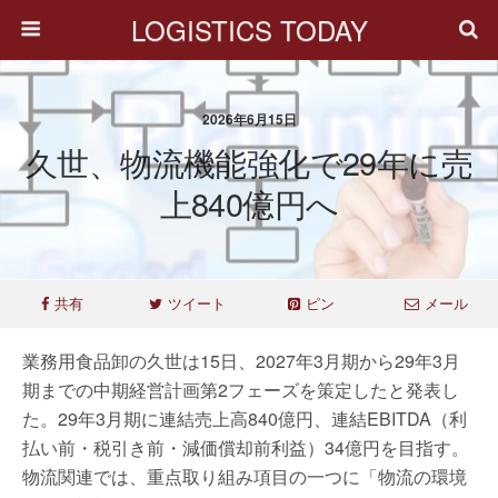
LOGISTICS TODAY
2026年6月15日
久世、物流機能強化で29年に売
上840億円へ
共有
ツイート
ピン
メール
業務用食品卸の久世は15日、2027年3月期から29年3月
期までの中期経営計画第2フェーズを策定したと発表し
た。29年3月期に連結売上高840億円、連結EBITDA（利
払い前・税引き前・減価償却前利益）34億円を目指す。
物流関連では、重点取り組み項目の一つに「物流の環境