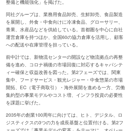
整備と機能強化」を掲げた。
同社グループは、業務用食品卸売、生鮮卸売、食品製造
を展開し、外食・中食向けに冷凍食品、グローサリー、
青果、水産品などを供給している。首都圏を中心に自社
運営倉庫を持つほか、全国60の協力倉庫を活用し、顧客
への配送や在庫管理を担っている。
前中計では、新物流センターの開設など物流拠点の再整
備を進め、コロナ禍後の市場回復に対応するキャパシテ
ィー確保と収益改善を図った。第2フェーズでは、関東
集中、フードサービス・観光レジャー・中食惣菜の市場
開拓、EC（電子商取引）・海外展開を進める一方、労働
集約型の事業モデルやコスト増、インフラ投資の必要性
を課題に挙げた。
2035年の創業100周年に向けては、ヒト、デジタル、ロ
ジスティクスの3つの力を成長基盤と位置付ける。第2フ
ェーズでは「事業モデルの変革」をテーマに、オペレー