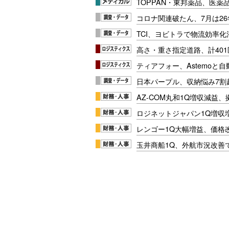
TOPPAN・東邦薬品、医薬
コロナ関連破たん、7月は26
TCI、ヨビトラで物流効率
高さ・重さ指定道路、計40
ティアフォー、Astemoと自
日本パープル、収納悩み7割
AZ-COM丸和1Q増収減益
ロジネットジャパン1Q増収
レンゴー1Q大幅増益、価格
玉井商船1Q、外航市況改善