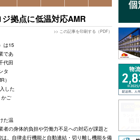
ジ拠点に低温対応AMR
>>
この記事を印刷する（PDF）
は15
業であ
千代田
ンタ
MR）
納入した
、かご
けた温
業者の身体的負担や労働力不足への対応が課題と
T2は、自律走行機能と自動連結・切り離し機能を備