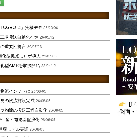
録
UGBOT2」実機デモ
26/03/06
と工場搬送自動化推進
26/05/12
御の重要性提言
26/07/23
特化型拠点にロボ導入
21/07/05
化型AMRを取扱開始
22/04/12
を物流インフラに
26/08/05
伏見の物流施設完成
26/08/05
バラ物流の搬送工程自動化
26/08/05
で生産・開発基盤強化
26/08/05
循環モデル実証
26/08/05