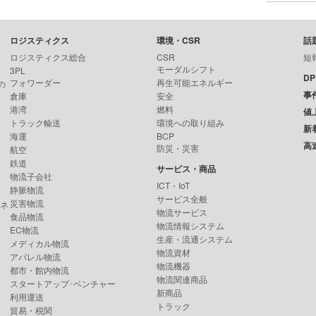
ロジスティクス
環境・CSR
話
ロジスティクス総合
CSR
短
モーダルシフト
3PL
D
フォワーダー
再生可能エネルギー
の
事
倉庫
安全
港湾
燃料
値
トラック輸送
環境への取り組み
新
海運
BCP
高
防災・災害
航空
鉄道
サービス・商品
物流子会社
ICT・IoT
静脈物流
サービス全般
災害物流
ンネ
物流サービス
食品物流
物流情報システム
EC物流
生産・流通システム
メディカル物流
物流資材
アパレル物流
物流機器
都市・館内物流
物流関連商品
スタートアップ･ベンチャー
新商品
利用運送
トラック
貿易・税関