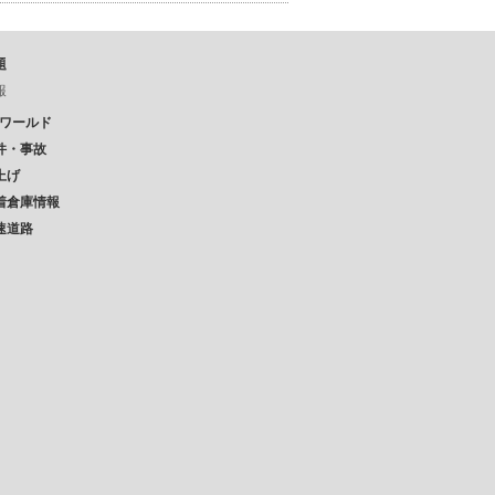
題
報
Pワールド
件・事故
上げ
着倉庫情報
速道路