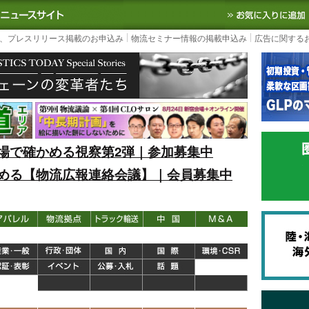
S TODAY｜国内最大の物流ニュースサイト
3PL, SCMなど国内外の最新の物流
、プレスリリース掲載のお申込み
物流セミナー情報の掲載申込み
広告に関する
場で確かめる視察第2弾｜参加募集中
める【物流広報連絡会議】｜会員募集中