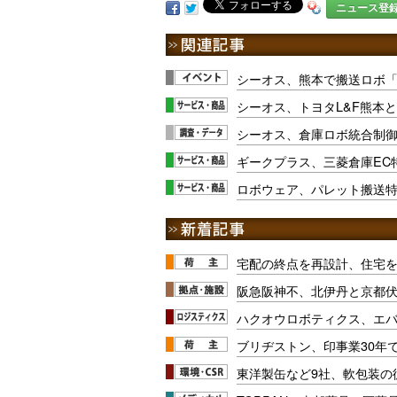
ニュース登
シーオス、熊本で搬送ロボ「T
シーオス、トヨタL&F熊本
シーオス、倉庫ロボ統合制
ギークプラス、三菱倉庫EC
ロボウェア、パレット搬送特
宅配の終点を再設計、住宅
阪急阪神不、北伊丹と京都
ハクオウロボティクス、エ
ブリヂストン、印事業30年
東洋製缶など9社、軟包装の