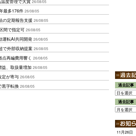
品温度管理で大賞
26/08/05
年最多176件
26/08/05
化法の定期報告支援
26/08/05
1区間で指定可
26/08/05
動運転AI共同開発
26/08/05
超で外部収納提案
26/08/05
、拠点再編費用響く
26/08/05
増益、取扱量増加
26/08/05
改定が寄与
26/08/05
過去記事
で黒字転換
26/08/05
過去記事
11月26日