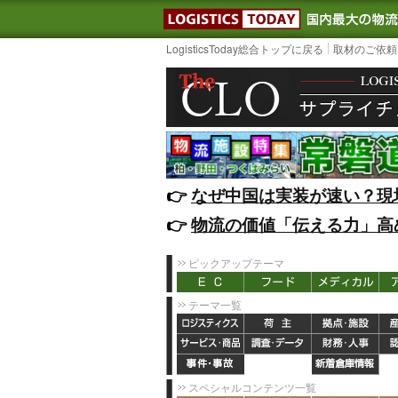
LOGISTIC
LogisticsToday総合トップに戻る
取材のご依頼
👉️
なぜ中国は実装が速い？現
👉️
物流の価値「伝える力」高
ピックアップテーマ
テーマ一覧
スペシャルコンテンツ一覧