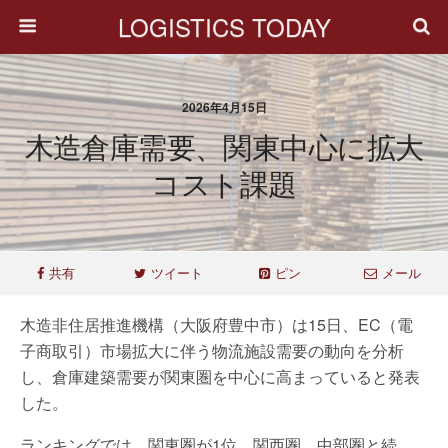
LOGISTICS TODAY
2026年4月15日
木造倉庫需要、関東中心に拡大
コスト課題
共有
ツイート
ピン
メール
木造非住居推進機構（大阪府豊中市）は15日、EC（電
子商取引）市場拡大に伴う物流施設需要の動向を分析
し、倉庫建築需要が関東圏を中心に高まっていると発表
した。
ランキングでは、関東圏が1位、関西圏、中部圏と続