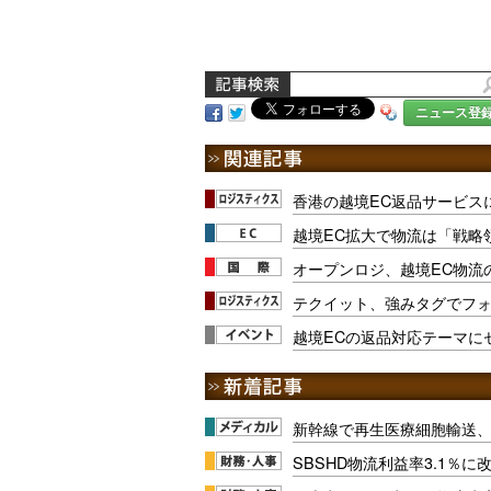
ニュース登
香港の越境EC返品サービス
越境EC拡大で物流は「戦略領域
オープンロジ、越境EC物流
テクイット、強みタグでフ
越境ECの返品対応テーマにセ
新幹線で再生医療細胞輸送
SBSHD物流利益率3.1％