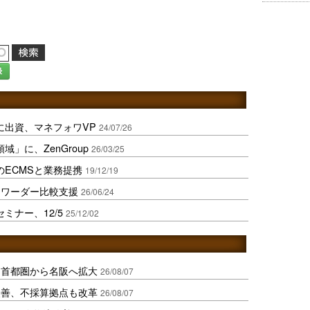
録
に出資、マネフォワVP
24/07/26
」に、ZenGroup
26/03/25
のECMSと業務提携
19/12/19
ォワーダー比較支援
26/06/24
ミナー、12/5
25/12/02
、首都圏から名阪へ拡大
26/08/07
に改善、不採算拠点も改革
26/08/07