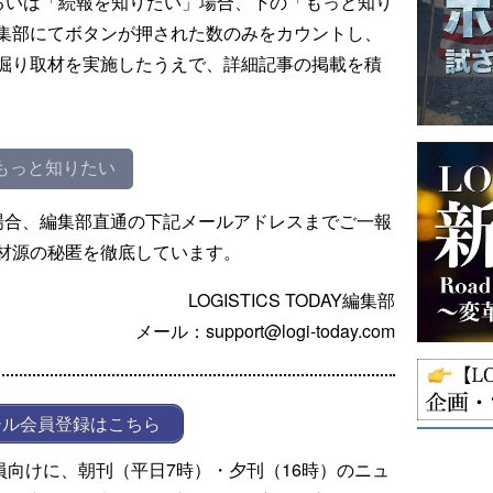
るいは「続報を知りたい」場合、下の「もっと知り
集部にてボタンが押された数のみをカウントし、
掘り取材を実施したうえで、詳細記事の掲載を積
もっと知りたい
場合、編集部直通の下記メールアドレスまでご一報
材源の秘匿を徹底しています。
LOGISTICS TODAY編集部
メール：support@logi-today.com
ール会員登録はこちら
ール会員向けに、朝刊（平日7時）・夕刊（16時）のニュ