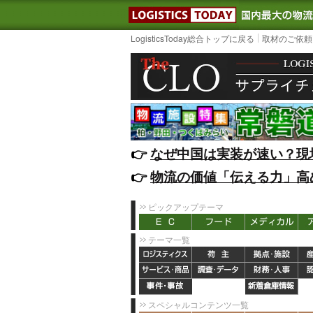
LOGISTIC
LogisticsToday総合トップに戻る
取材のご依頼
👉️
なぜ中国は実装が速い？現
👉️
物流の価値「伝える力」高
ピックアップテーマ
テーマ一覧
スペシャルコンテンツ一覧