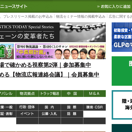
S TODAY｜国内最大の物流ニュースサイト
3PL, SCMなど国内外の最新の物流
、プレスリリース掲載のお申込み
物流セミナー情報の掲載申込み
広告に関する
場で確かめる視察第2弾｜参加募集中
める【物流広報連絡会議】｜会員募集中