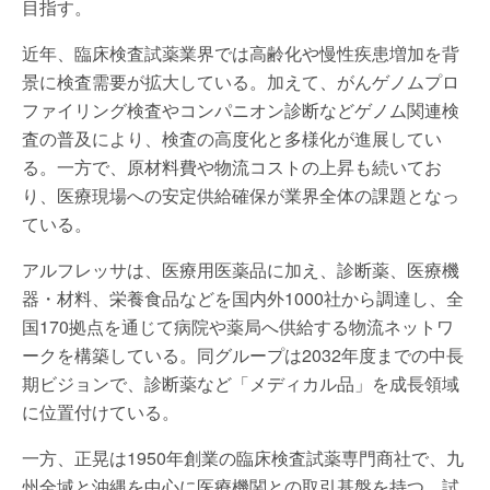
目指す。
近年、臨床検査試薬業界では高齢化や慢性疾患増加を背
景に検査需要が拡大している。加えて、がんゲノムプロ
ファイリング検査やコンパニオン診断などゲノム関連検
査の普及により、検査の高度化と多様化が進展してい
る。一方で、原材料費や物流コストの上昇も続いてお
り、医療現場への安定供給確保が業界全体の課題となっ
ている。
アルフレッサは、医療用医薬品に加え、診断薬、医療機
器・材料、栄養食品などを国内外1000社から調達し、全
国170拠点を通じて病院や薬局へ供給する物流ネットワ
ークを構築している。同グループは2032年度までの中長
期ビジョンで、診断薬など「メディカル品」を成長領域
に位置付けている。
一方、正晃は1950年創業の臨床検査試薬専門商社で、九
州全域と沖縄を中心に医療機関との取引基盤を持つ。試