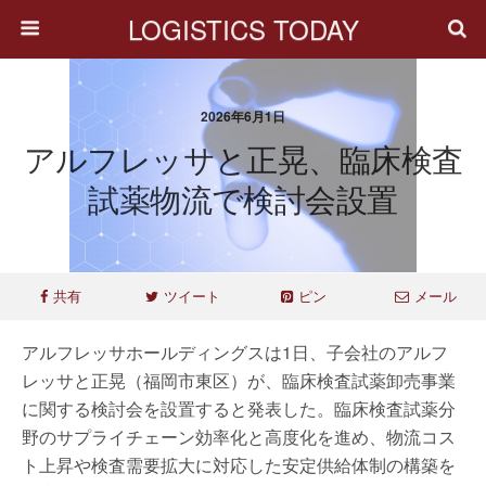
LOGISTICS TODAY
2026年6月1日
アルフレッサと正晃、臨床検査
試薬物流で検討会設置
共有
ツイート
ピン
メール
アルフレッサホールディングスは1日、子会社のアルフ
レッサと正晃（福岡市東区）が、臨床検査試薬卸売事業
に関する検討会を設置すると発表した。臨床検査試薬分
野のサプライチェーン効率化と高度化を進め、物流コス
ト上昇や検査需要拡大に対応した安定供給体制の構築を