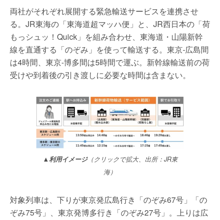
両社がそれぞれ展開する緊急輸送サービスを連携させ
る。JR東海の「東海道超マッハ便」と、JR西日本の「荷
もっシュッ！Quick」を組み合わせ、東海道・山陽新幹
線を直通する「のぞみ」を使って輸送する。東京-広島間
は4時間、東京-博多間は5時間で運ぶ。新幹線輸送前の荷
受けや到着後の引き渡しに必要な時間は含まない。
▲利用イメージ
（クリックで拡大、出所：JR東
海）
対象列車は、下りが東京発広島行き「のぞみ67号」「の
ぞみ75号」、東京発博多行き「のぞみ27号」。上りは広