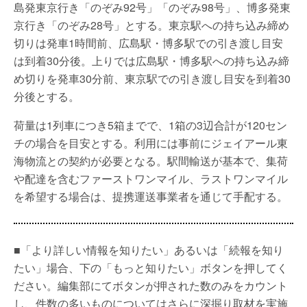
島発東京行き「のぞみ92号」「のぞみ98号」、博多発東
京行き「のぞみ28号」とする。東京駅への持ち込み締め
切りは発車1時間前、広島駅・博多駅での引き渡し目安
は到着30分後。上りでは広島駅・博多駅への持ち込み締
め切りを発車30分前、東京駅での引き渡し目安を到着30
分後とする。
荷量は1列車につき5箱までで、1箱の3辺合計が120セン
チの場合を目安とする。利用には事前にジェイアール東
海物流との契約が必要となる。駅間輸送が基本で、集荷
や配達を含むファーストワンマイル、ラストワンマイル
を希望する場合は、提携運送事業者を通じて手配する。
■「より詳しい情報を知りたい」あるいは「続報を知り
たい」場合、下の「もっと知りたい」ボタンを押してく
ださい。編集部にてボタンが押された数のみをカウント
し、件数の多いものについてはさらに深掘り取材を実施