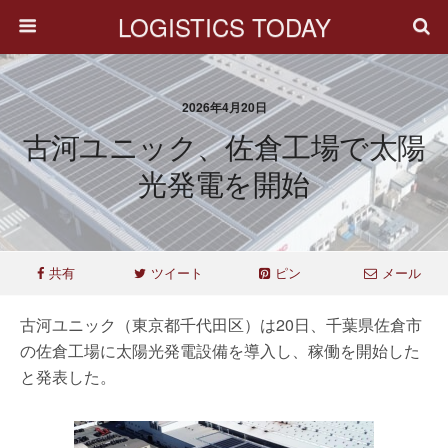
LOGISTICS TODAY
2026年4月20日
古河ユニック、佐倉工場で太陽
光発電を開始
共有
ツイート
ピン
メール
古河ユニック（東京都千代田区）は20日、千葉県佐倉市
の佐倉工場に太陽光発電設備を導入し、稼働を開始した
と発表した。