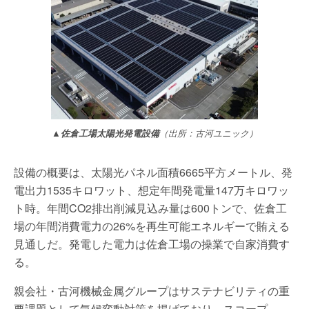
▲
佐倉工場太陽光発電設備
（出所：古河ユニック）
設備の概要は、太陽光パネル面積6665平方メートル、発
電出力1535キロワット、想定年間発電量147万キロワッ
ト時。年間CO2排出削減見込み量は600トンで、佐倉工
場の年間消費電力の26%を再生可能エネルギーで賄える
見通しだ。発電した電力は佐倉工場の操業で自家消費す
る。
親会社・古河機械金属グループはサステナビリティの重
要課題として気候変動対策を掲げており、スコープ