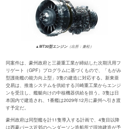
▲MT30型エンジン
（出所：兼松）
同案件は、豪州政府と三菱重工業が締結した次期汎用フ
リゲート（GPF）プログラムに基づくもので、「もがみ
型護衛艦の能力向上型」3隻の建造に対応する。新東亜
交易は、推進システムを供給する川崎重工業からエンジ
ンを受注し、艦艇向けの中核機器供給を担う。3隻は日
本国内で建造され、1番艦は2029年12月に豪州へ引き渡
す予定だ。
豪州政府は同型艦を計11隻導入する計画で、4隻目以降
は西豪パース近郊のヘンダーソン造船所で現地建造が予