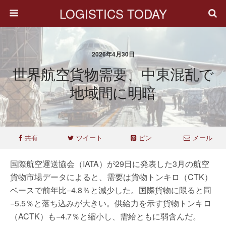
LOGISTICS TODAY
2026年4月30日
世界航空貨物需要、中東混乱で
地域間に明暗
共有
ツイート
ピン
メール
国際航空運送協会（IATA）が29日に発表した3月の航空
貨物市場データによると、需要は貨物トンキロ（CTK）
ベースで前年比−4.8％と減少した。国際貨物に限ると同
−5.5％と落ち込みが大きい。供給力を示す貨物トンキロ
（ACTK）も−4.7％と縮小し、需給ともに弱含んだ。