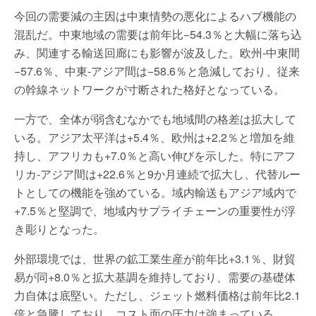
今回の需要減の主因は中東情勢の悪化によるハブ機能の
混乱だ。中東地域の需要は前年比−54.3％と大幅に落ち込
み、関連する輸送回廊にも影響が波及した。欧州-中東間
−57.6％、中東-アジア間は−58.6％と急減しており、従来
の幹線ネットワークが寸断された格好となっている。
一方で、全体が弱含むなかでも地域間の格差は拡大して
いる。アジア太平洋は+5.4％、欧州は+2.2％と増加を維
持し、アフリカも+7.0％と高い伸びを示した。特にアフ
リカ-アジア間は+22.6％と9か月連続で拡大し、代替ルー
トとしての機能を強めている。域内輸送もアジア域内で
+7.5％と堅調で、地域内サプライチェーンの重要性が浮
き彫りとなった。
外部環境では、世界の鉱工業生産が前年比+3.1％、財貿
易が同+8.0％と拡大基調を維持しており、需要の基礎体
力自体は底堅い。ただし、ジェット燃料価格は前年比2.1
倍と急騰しており、コスト面の圧力は強まっている。