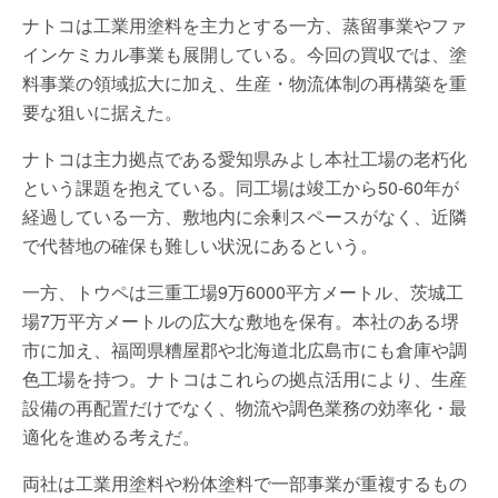
ナトコは工業用塗料を主力とする一方、蒸留事業やファ
インケミカル事業も展開している。今回の買収では、塗
料事業の領域拡大に加え、生産・物流体制の再構築を重
要な狙いに据えた。
ナトコは主力拠点である愛知県みよし本社工場の老朽化
という課題を抱えている。同工場は竣工から50-60年が
経過している一方、敷地内に余剰スペースがなく、近隣
で代替地の確保も難しい状況にあるという。
一方、トウペは三重工場9万6000平方メートル、茨城工
場7万平方メートルの広大な敷地を保有。本社のある堺
市に加え、福岡県糟屋郡や北海道北広島市にも倉庫や調
色工場を持つ。ナトコはこれらの拠点活用により、生産
設備の再配置だけでなく、物流や調色業務の効率化・最
適化を進める考えだ。
両社は工業用塗料や粉体塗料で一部事業が重複するもの