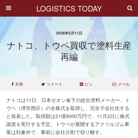
LOGISTICS TODAY
2026年5月11日
ナトコ、トウペ買収で塗料生産
再編
共有
ツイート
ピン
メール
ナトコは11日、日本ゼオン傘下の総合塗料メーカー、ト
ウペ（堺市西区）の全株式を取得し、完全子会社化する
と発表した。取得額は21億9000万円で、11月2日に株式
譲渡を実行する予定。トウペが展開するアクリルゴム事
業は対象外で、事前に会社分割で切り離す。