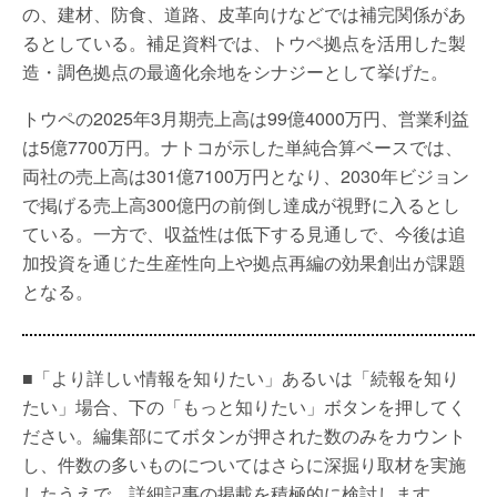
の、建材、防食、道路、皮革向けなどでは補完関係があ
るとしている。補足資料では、トウペ拠点を活用した製
造・調色拠点の最適化余地をシナジーとして挙げた。
トウペの2025年3月期売上高は99億4000万円、営業利益
は5億7700万円。ナトコが示した単純合算ベースでは、
両社の売上高は301億7100万円となり、2030年ビジョン
で掲げる売上高300億円の前倒し達成が視野に入るとし
ている。一方で、収益性は低下する見通しで、今後は追
加投資を通じた生産性向上や拠点再編の効果創出が課題
となる。
■「より詳しい情報を知りたい」あるいは「続報を知り
たい」場合、下の「もっと知りたい」ボタンを押してく
ださい。編集部にてボタンが押された数のみをカウント
し、件数の多いものについてはさらに深掘り取材を実施
したうえで、詳細記事の掲載を積極的に検討します。