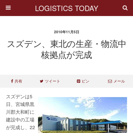
LOGISTICS TODAY
2010年11月5日
スズデン、東北の生産・物流中
核拠点が完成
共有
ツイート
ピン
メール
スズデンは5
日、宮城県黒
川郡大和町に
建設中の工場
が完成し、22