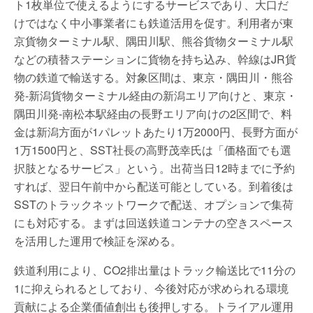
ト1枚単位で使えるようにするサービスであり、大口だ
けではなく中小事業者にも鉄道活用を促す。利用者が東
京貨物ターミナル駅、隅田川駅、熊谷貨物ターミナル駅
などの積替ステーションに貨物を持ち込み、幹線はJR貨
物の鉄道で輸送する。対象区間は、東京・隅田川・熊谷
発-新潟貨物ターミナル経由の新潟エリア向けと、東京・
隅田川発-南松本駅経由の長野エリア向けの2区間で、料
金は新潟方面が1パレットあたり1万2000円、長野方面が
1万1500円と、SST社長の高野茂幸氏は「価格面でも選
択肢となるサービス」という。出荷当日12時までに予約
すれば、翌日午前中から配送可能としている。到着後は
SSTのトラックネットワークで配送、オプションで集荷
にも対応する。まずは回送鉄道コンテナの空きスペース
を活用した運用で検証を深める。
鉄道利用により、CO2排出量はトラック輸送比で11分の
1に抑えられるとしており、今後対応が求められる環境
貢献による企業価値創出も後押しする。トライアル運用