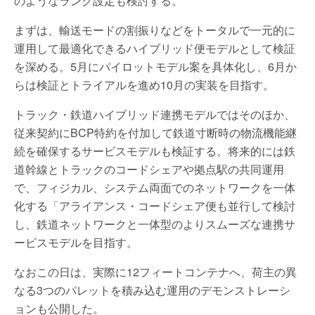
のようなランク設定も検討する。
まずは、輸送モードの割振りなどをトータルで一元的に
運用して最適化できるハイブリッド便モデルとして検証
を深める。5月にパイロットモデル案を具体化し、6月か
らは検証とトライアルを進め10月の実装を目指す。
トラック・鉄道ハイブリッド連携モデルではそのほか、
従来契約にBCP特約を付加して鉄道寸断時の物流機能継
続を確保するサービスモデルも検証する。将来的には鉄
道幹線とトラックのコードシェアや拠点駅の共同運用
で、フィジカル、システム両面でのネットワークを一体
化する「アライアンス・コードシェア便も並行して検討
し、鉄道ネットワークと一体型のよりスムーズな連携サ
ービスモデルを目指す。
なおこの日は、実際に12フィートコンテナへ、荷主の異
なる3つのパレットを積み込む運用のデモンストレーシ
ョンも公開した。