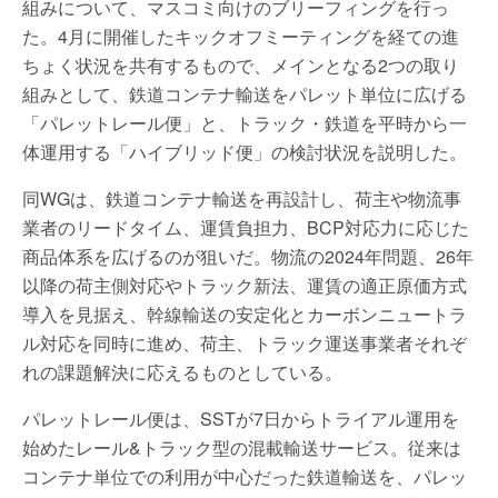
組みについて、マスコミ向けのブリーフィングを行っ
た。4月に開催したキックオフミーティングを経ての進
ちょく状況を共有するもので、メインとなる2つの取り
組みとして、鉄道コンテナ輸送をパレット単位に広げる
「パレットレール便」と、トラック・鉄道を平時から一
体運用する「ハイブリッド便」の検討状況を説明した。
同WGは、鉄道コンテナ輸送を再設計し、荷主や物流事
業者のリードタイム、運賃負担力、BCP対応力に応じた
商品体系を広げるのが狙いだ。物流の2024年問題、26年
以降の荷主側対応やトラック新法、運賃の適正原価方式
導入を見据え、幹線輸送の安定化とカーボンニュートラ
ル対応を同時に進め、荷主、トラック運送事業者それぞ
れの課題解決に応えるものとしている。
パレットレール便は、SSTが7日からトライアル運用を
始めたレール&トラック型の混載輸送サービス。従来は
コンテナ単位での利用が中心だった鉄道輸送を、パレッ