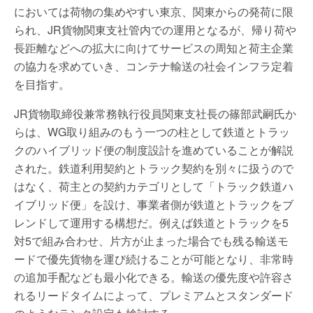
においては荷物の集めやすい東京、関東からの発荷に限
られ、JR貨物関東支社管内での運用となるが、帰り荷や
長距離などへの拡大に向けてサービスの周知と荷主企業
の協力を求めていき、コンテナ輸送の社会インフラ定着
を目指す。
JR貨物取締役兼常務執行役員関東支社長の篠部武嗣氏か
らは、WG取り組みのもう一つの柱として鉄道とトラッ
クのハイブリッド便の制度設計を進めていることが解説
された。鉄道利用契約とトラック契約を別々に扱うので
はなく、荷主との契約カテゴリとして「トラック鉄道ハ
イブリッド便」を設け、事業者側が鉄道とトラックをブ
レンドして運用する構想だ。例えば鉄道とトラックを5
対5で組み合わせ、片方が止まった場合でも残る輸送モ
ードで優先貨物を運び続けることが可能となり、非常時
の追加手配なども最小化できる。輸送の優先度や許容さ
れるリードタイムによって、プレミアムとスタンダード